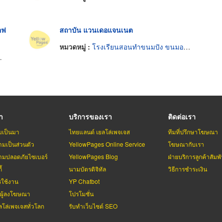
อฟ
สถาบัน แวนเดอแจนเนต
หมวดหมู่ :
โรงเรียนสอนทำขนมปัง ขนมอบและเค้ก
รา
บริการของเรา
ติดต่อเรา
มเป็นมา
ไทยแลนด์ เยลโล่เพจเจส
ทีมที่ปรึกษาโฆษณา
มเป็นส่วนตัว
YellowPages Online Service
โฆษณากับเรา
มปลอดภัยไซเบอร์
YellowPages Blog
ฝ่ายบริการลูกค้าสัมพั
้
นามบัตรดิจิทัล
วิธีการชำระเงิน
รใช้งาน
YP Chatbot
บผู้ลงโฆษณา
โปรโมชั่น
ลโล่เพจเจสทั่วโลก
รับทำเว็บไซต์ SEO