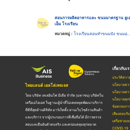
สอนการผลิตอาหารและ ขนมมาตรฐาน ยูเ
เอ็ม โรงเรียน
หมวดหมู่ :
โรงเรียนสอนทำขนมปัง ขนมอบและเค้ก
เกี่ยวกับเ
ประวัติควา
นโยบายควา
ไทยแลนด์ เยลโล่เพจเจส
นโยบายควา
โดย บริษัท เทเลอินโฟ มีเดีย จำกัด (มหาชน) บริษัทใน
นโยบายคุกกี
เครือเอไอเอส ในฐานะผู้นำที่ไม่เคยหยุดพัฒนาบริการ
ข้อตกลงกา
ที่ดีที่สุดด้านดิจิทัล มาร์เก็ตติ้ง ผ่านเว็บไซต์รวมสินค้า
เสียงตอบรั
และบริการ จากผู้ประกอบการที่เชื่อถือได้ มีการตรวจ
เครือข่ายเย
สอบและยืนยันตัวตนจริง และครอบคลุมทุกหมวด
COVID-19