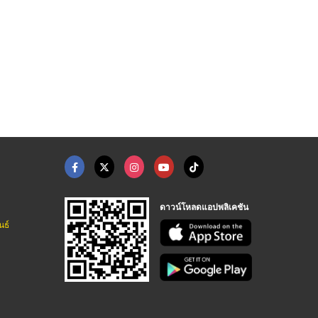
ดาวน์โหลดแอปพลิเคชัน
นธ์