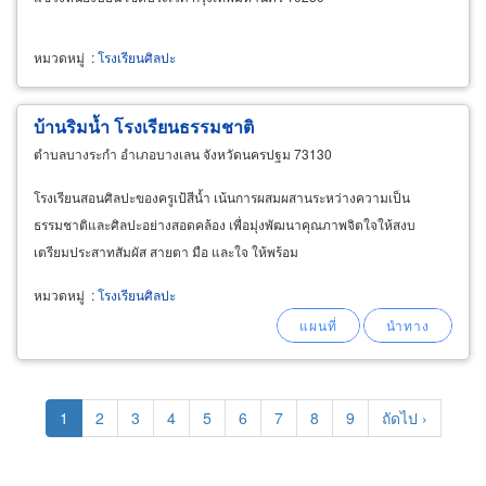
หมวดหมู่
:
โรงเรียนศิลปะ
บ้านริมน้ำ โรงเรียนธรรมชาติ
ตำบลบางระกำ อำเภอบางเลน จังหวัดนครปฐม 73130
โรงเรียนสอนศิลปะของครูเป้สีน้ำ เน้นการผสมผสานระหว่างความเป็น
ธรรมชาติและศิลปะอย่างสอดคล้อง เพื่อมุ่งพัฒนาคุณภาพจิตใจให้สงบ
เตรียมประสาทสัมผัส สายตา มือ และใจ ให้พร้อม
หมวดหมู่
:
โรงเรียนศิลปะ
Pagination
Current
1
Page
2
Page
3
Page
4
Page
5
Page
6
Page
7
Page
8
Page
9
Next
ถัดไป ›
page
page