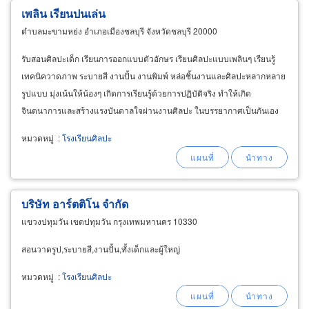
เพลิน เรียนปนเล่น
ตำบลมะขามหย่ง อำเภอเมืองชลบุรี จังหวัดชลบุรี 20000
รับสอนศิลปะเด็ก เรียนการออกแบบตัวอักษร เรียนศิลปะแบบเพลินๆ เรียนรู้
เทคนิควาดภาพ ระบายสี งานปั้น งานพิมพ์ หล่อชิ้นงานและศิลปะหลากหลาย
รูปแบบ มุ่งเน้นให้น้องๆ เกิดการเรียนรู้ด้วยการปฏิบัติจริง ทำให้เกิด
จินตนาการและสร้างแรงบันดาลใจผ่านงานศิลปะ ในบรรยากาศเป็นกันเอง
สบายๆ น่าเรียน
หมวดหมู่
:
โรงเรียนศิลปะ
บริษัท อาร์ตติโน จำกัด
แขวงปทุมวัน เขตปทุมวัน กรุงเทพมหานคร 10330
สอนวาดรูป,ระบายสี,งานปั้น,ทั้งเด็กและผู้ใหญ่
หมวดหมู่
:
โรงเรียนศิลปะ