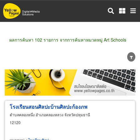
ข้าม
ไป
ยัง
เนื้อหา
หลัก
ผลการค้นหา 102 รายการ จากการค้นหาหมวดหมู่ Art Schools
ขายส่ง
ขายปลีก
ผู้ผลิต
ตัวแทนจัดจำหน่าย
ผู้ส่งออก/นำเข้า
ธุรกิจบริการ
โรงเรียนสอนศิลปะบ้านศิลปะก้องภพ
ตำบลคลองหนึ่ง อำเภอคลองหลวง จังหวัดปทุมธานี
12120
หมวดหมู่
:
โรงเรียนศิลปะ