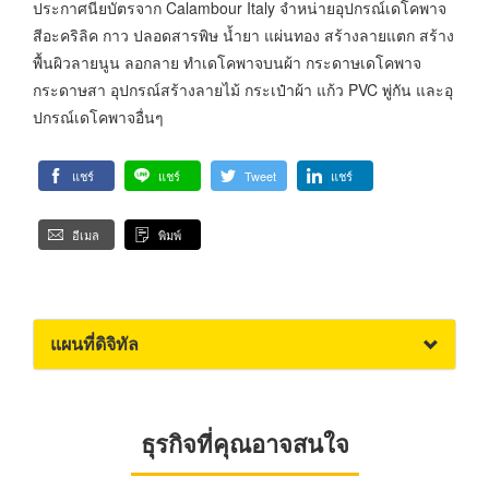
ประกาศนียบัตรจาก Calambour Italy จำหน่ายอุปกรณ์เดโคพาจ
สีอะคริลิค กาว ปลอดสารพิษ น้ำยา แผ่นทอง สร้างลายแตก สร้าง
พื้นผิวลายนูน ลอกลาย ทำเดโคพาจบนผ้า กระดาษเดโคพาจ
กระดาษสา อุปกรณ์สร้างลายไม้ กระเป๋าผ้า แก้ว PVC พู่กัน และอุ
ปกรณ์เดโคพาจอื่นๆ
แชร์
แชร์
Tweet
แชร์
อีเมล
พิมพ์
แผนที่ดิจิทัล
ธุรกิจที่คุณอาจสนใจ