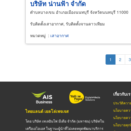
บริษัท น่านฟ้า จำกัด
ตำบลบางเขน อำเภอเมืองนนทบุรี จังหวัดนนทบุรี 11000
รับติดตั้งเสาอากาศ, รับติดตั้งจานดาวเทียม
หมวดหมู่
:
เสาอากาศ
Pagination
Current
1
Page
2
P
3
page
เกี่ยวกับเ
ประวัติควา
นโยบายควา
ไทยแลนด์ เยลโล่เพจเจส
นโยบายควา
โดย บริษัท เทเลอินโฟ มีเดีย จำกัด (มหาชน) บริษัทใน
นโยบายคุกกี
เครือเอไอเอส ในฐานะผู้นำที่ไม่เคยหยุดพัฒนาบริการ