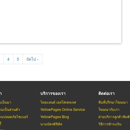
age
Page
4
Page
5
Next
ถัดไป ›
page
รา
บริการของเรา
ติดต่อเรา
มเป็นมา
ไทยแลนด์ เยลโล่เพจเจส
ทีมที่ปรึกษาโฆษณา
มเป็นส่วนตัว
YellowPages Online Service
โฆษณากับเรา
มปลอดภัยไซเบอร์
YellowPages Blog
ฝ่ายบริการลูกค้าสัมพั
้
นามบัตรดิจิทัล
วิธีการชำระเงิน