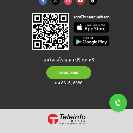
ดาวน์โหลดแอปพลิเคชัน
สนใจลงโฆษณา ปรึกษาฟรี
02-262-8888
ต่อ 8615, 8686