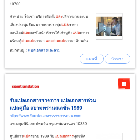
10700
จำหน่าย ให้เช่า บริการติดตั้ง
และ
บริการงานระบบ
เสียงประชุมสัมมนา ระบบประชุม
แปล
ภาษา
ออนไลน์
และ
ออฟไลน์ บริการ​ให้เช่า​หูฟัง​
แปล
​ภาษา​
พร้อม​ตู้​
ล่าม
แปล
​ภาษา​
และ
ล่าม
แปล
​ภาษา​ฉับพลัน​
ให้เช่าบูธ
ล่าม
เก็บเสียงหรือตู้
ล่าม
เก็บเสียง
หมวดหมู่
:
แปลเอกสารและล่าม
interpreter sound proof booth ให้เช่าชุดหูฟัง tg
รับแปลเอกสารราชการ แปลเอกสารด่วน
แปลคู่มือ สยามทรานสเลชั่น 1989
https://www.รับแปลเอกสารราชการด่วน.com
แขวงลุมพินี เขตปทุมวัน กรุงเทพมหานคร 10330
ศูนย์การ
แปล
สยาม 1989 รับ
แปล
เอกสาร
ทุกชนิด