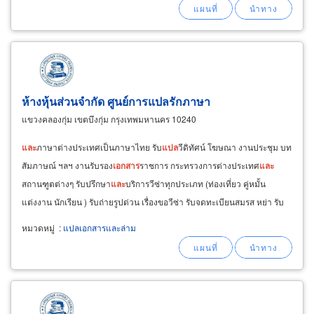
โลก
และ
มีความรวดเร็วสูงในกลุ่ม
แปล
อังกฤษเป็น
ไทย ญี่ปุ่น จีน กัมพูชา เวียดนาม พม่า ลาว
ห้างหุ้นส่วนจำกัด ศูนย์การแปลรักภาษา
แขวงคลองกุ่ม เขตบึงกุ่ม กรุงเทพมหานคร 10240
และ
ภาษาต่างประเทศเป็นภาษาไทย รับ
แปล
วีดิทัศน์ โฆษณา งานประชุม บท
สัมภาษณ์ ฯลฯ งานรับรอง
เอกสาร
ราชการ กระทรวงการต่างประเทศ
และ
สถานฑูตต่างๆ รับปรึกษา
และ
บริการวีซ่าทุกประเภท (ท่องเที่ยว คู่หมั้น
แต่งงาน นักเรียน ) รับถ่ายรูปด่วน เรื่องขอวีซ่า รับจดทะเบียนสมรส หย่า รับ
บุตรบุญธรรม ให้กับต่างชาติ พร้อมจัดหา
ล่าม
นอกสถานที่
หมวดหมู่
:
แปลเอกสารและล่าม