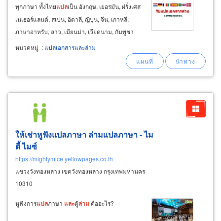
ทุกภาษา ทั้งไทย
แปล
เป็น อังกฤษ, เยอรมัน, ฝรั่งเศส
เนเธอร์แลนด์, สเปน, อิตาลี, ญี่ปุ่น, จีน, เกาหลี,
ภาษาอาหรับ, ลาว, เมียนม่า, เวียดนาม, กัมพูชา
และ
นานาชาติ
และ
รับ
แปล
ภาษาต่างชาติเป็น
หมวดหมู่
:
แปลเอกสารและล่าม
ภาษาไทย
แปล
เอกสาร
จดหมายรับรองโดยสถาน
ทูตต่างๆ ในประเทศไทย
และ
กระทรวงต่างประเทศ
ให้เช่าหูฟังแปลภาษา ล่ามแปลภาษา - ไม
ตี้ ไมซ์
https://mightymice.yellowpages.co.th
แขวงวังทองหลาง เขตวังทองหลาง กรุงเทพมหานคร
10310
หูฟังการ
แปล
ภาษา
และ
ตู้
ล่าม
คืออะไร?