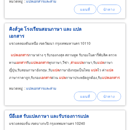
หมวดหมู่
:
แปลเอกสารและล่าม
คิงส์วูด โรงเรียนสอนภาษา และ แปล
เอกสาร
แขวงคลองตันเหนือ เขตวัฒนา กรุงเทพมหานคร 10110
แปล
เอกสาร
ภาษาต่าง ๆ รับรองกงสุล สถานทูต รับรองโนตารี่พับลิค ตรวจ
ทาน
เอกสาร
รับ
แปล
เอกสาร
ทุกภาษา,วีซ่า ,
ล่าม
แปล
ภาษา,รับ
แปล
ภาษา
ญี่ปุ่น,รับสอนภาษาอังกฤษ ,รับ
แปล
ภาษาอังกฤษเป็นไทย
แปล
ไว ค่า
แปล
ภาษาราคาถูก,รับรอง
เอกสาร
ด่วน
แปล
ภาษาประหยัดถูกต้อง,รับ
แปล
เอกสาร
&
หมวดหมู่
:
แปลเอกสารและล่าม
บีอีเอส รับแปลภาษา และรับรองการแปล
แขวงคลองจั่น เขตบางกะปิ กรุงเทพมหานคร 10240