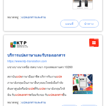
หมวดหมู่
:
แปลเอกสารและล่าม
บริการแปลภาษาและรับรองเอกสาร
https://www.ktp-translation.com
แขวงบางนาเหนือ เขตบางนา กรุงเทพมหานคร 10260
สถาบัน
แปล
ภาษามืออาชีพ บริการรับงาน
แปล
ภาษาอังกฤษเป็นภาษาอื่นๆ ตอบโจทย์เมื่อกำลัง
ค้นหาศูนย์หรือนัก
แปล
ที่รับ
แปล
ภาษาอังกฤษใกล้
ฉัน รับ
แปล
เอกสาร
พร้อมรับรอง รับ
แปล
เอกสาร
ยื่น
วีซ่า ที่เคทีพี มีเครือข่ายนักแปลกว่า 100 ภาษาทั่ว
หมวดหมู่
:
แปลเอกสารและล่าม