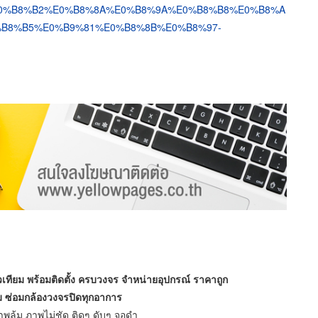
3%E0%B8%B2%E0%B8%8A%E0%B8%9A%E0%B8%B8%E0%B8%A
B8%B5%E0%B9%81%E0%B8%8B%E0%B8%97-
ทียม พร้อมติดตั้ง ครบวงจร จำหน่ายอุปกรณ์ ราคาถูก
 ซ่อมกล้องวงจรปิดทุกอาการ
าพล้ม ภาพไม่ชัด ติดๆ ดับๆ จอดำ