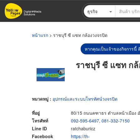
ข้าม
ธุรกิจ
ไป
ยัง
เนื้อหา
หลัก
หน้าแรก
> ราชบุรี ซี แซท กล้องวงจรปิด
หากคุณเป็นเจ้าของกิจการนี้ ต
ราชบุรี ซี แซท กล
หมวดหมู่ :
อุปกรณ์และระบบโทรทัศน์วงจรปิด
ที่อยู่
80/15 ถนนคฑาธร ตำบลหน้าเมือง อำเ
โทรศัพท์
092-595-6497
,
081-332-7150
Line ID
ratchaburicz
Facebook
https://th-