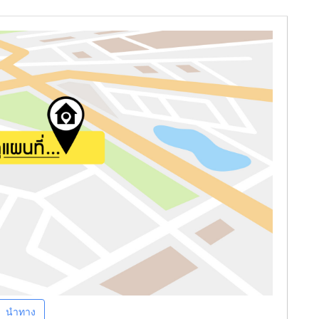
นำทาง