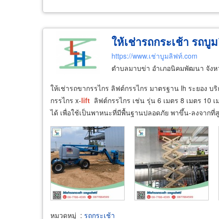
ให้เช่ารถกระเช้า รถบูม
https://www.เช่าบูมลิฟท์.com
ตำบลมาบข่า อำเภอนิคมพัฒนา จังห
ให้เช่ารถขากรรไกร ลิฟต์กรรไกร มาตรฐาน lh ระยอง บริก
กรรไกร x-
lift
ลิฟต์กรรไกร เช่น รุ่น 6 เมตร 8 เมตร 10 เ
ได้ เพื่อใช้เป็นพาหนะที่มีพื้นฐานปลอดภัย พาขึ้น-ลงจากที่
หมวดหมู่
:
รถกระเช้า