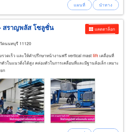
- สราญพลัส โซลูชั่น
แคตตาล็อก
วัดนนทบุรี 11120
่งรวดเร็ว และให้คำปรึกษาหน้างานฟรี vertical mast
lift
เคลื่อนที่
กตัวในแนวดิ่งได้สูง คล่องตัวในการเคลื่อนที่และมีฐานล้อเล็ก เหมาะ
รยก