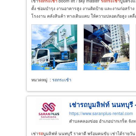
เช่า
รถ
กระเช้า
boom lift / sky master
รถ
กระเช้า
บูมตรงแ
ตั้ง ซ่อมบำรุง งานอาคารสูง งานติดป้าย และงานก่อสร้าง 
โรงงาน คลังสินค้า ทางเดินแคบ ให้ความปลอดภัยสูง เคลื่อ
หมวดหมู่
:
รถกระเช้า
เช่ารถบูมลิฟท์ นนทบุรี 
https://www.saranplus-rental.com
ตำบลคลองข่อย อำเภอปากเกร็ด จังห
เช่า
รถ
บูมลิฟท์ นนทบุรี ราคาดี พร้อมคนขับ เช่าได้รายวัน 