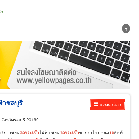
้า
น่าย
ผู้ส่งออก/นำเข้า
ธุรกิจบริการ
้าชลบุรี
แคตตาล็อก
จังหวัดชลบุรี 20190
บริการซ่อม
รถ
กระเช้า
ไฟฟ้า ซ่อม
รถ
กระเช้า
ขากรรไกร ซ่อม
รถ
ลิฟท์