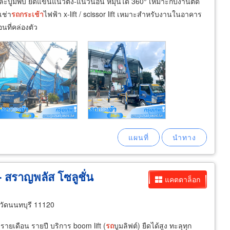
ละบูมพับ ยืดแขนแนวตั้ง-แนวนอน หมุนได้ 360° เหมาะกับงานติด
เช่า
รถ
กระเช้า
ไฟฟ้า x-lift / scissor lift เหมาะสำหรับงานในอาคาร
นที่คล่องตัว
- สราญพลัส โซลูชั่น
แคตตาล็อก
วัดนนทบุรี 11120
รายเดือน รายปี บริการ boom lift (
รถ
บูมลิฟต์) ยืดได้สูง ทะลุทุก