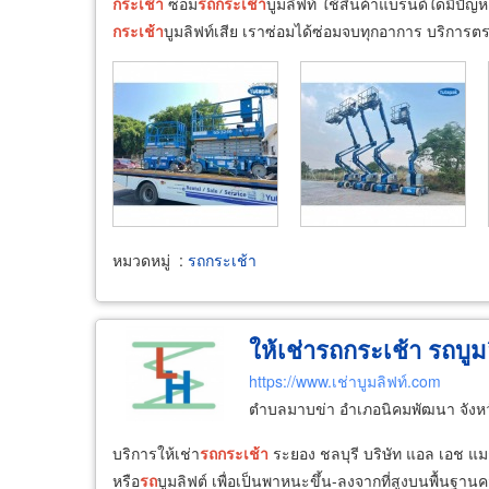
กระเช้า
ซ่อม
รถ
กระเช้า
บูมลิฟท์ ใช้สินค้าแบรนด์ใดมีปัญหา
กระเช้า
บูมลิฟท์เสีย เราซ่อมได้ซ่อมจบทุกอาการ บริกา
หมวดหมู่
:
รถกระเช้า
ให้เช่ารถกระเช้า รถบูม
https://www.เช่าบูมลิฟท์.com
ตำบลมาบข่า อำเภอนิคมพัฒนา จังห
บริการให้เช่า
รถ
กระเช้า
ระยอง ชลบุรี บริษัท แอล เอช แมช
หรือ
รถ
บูมลิฟต์ เพื่อเป็นพาหนะขึ้น-ลงจากที่สูงบนพื้น