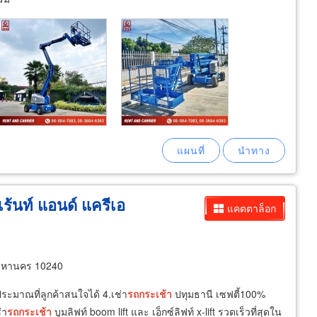
 เร้นท์ แอนด์ แครีเอ
แคตตาล็อก
พมหานคร 10240
ะมาณที่ลูกค้าสนใจได้ 4.เช่า
รถ
กระเช้า
ปทุมธานี เซฟตี้100%
่า
รถ
กระเช้า
บูมลิฟท์ boom lift และ เอ็กซ์ลิฟท์ x-lift รวดเร็วที่สุดใน