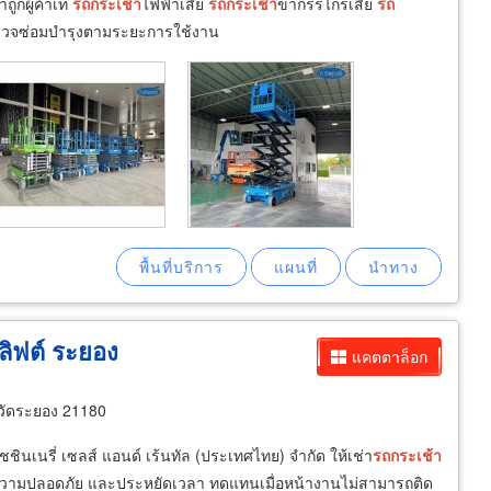
ถูกผู้ค้าเท
รถ
กระเช้า
ไฟฟ้าเสีย
รถ
กระเช้า
ขากรรไกรเสีย
รถ
รตรวจซ่อมบำรุงตามระยะการใช้งาน
ลิฟต์ ระยอง
แคตตาล็อก
วัดระยอง 21180
ชินเนรี่ เซลส์ แอนด์ เร้นทัล (ประเทศไทย) จำกัด ให้เช่า
รถ
กระเช้า
ฐานความปลอดภัย และประหยัดเวลา ทดแทนเมื่อหน้างานไม่สามารถติด