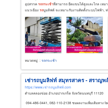
อุปสรรค
รถ
กระเช้า
ที่สามารถ ยืดแขนได้สูงและไกล เหมาะ
แนวเฉียง
รถ
บูมลิฟต์ จะเหมาะกับงานติดตั้งระบบไฟฟ้า, ท่
หมวดหมู่
:
รถกระเช้า
เช่ารถบูมลิฟท์ สมุทรสาคร - สราญพลั
https://www.เช่ารถบูมลิฟท์.com
ตำบลคลองข่อย อำเภอปากเกร็ด จังหวัดนนทบุรี 11120
094-486-0441, 082-110-2138 ชมผลงานเพิ่มเติมทาง fa