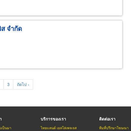
วิส จำกัด
t
age
Page
3
Next
ถัดไป ›
page
รา
บริการของเรา
ติดต่อเรา
มเป็นมา
ไทยแลนด์ เยลโล่เพจเจส
ทีมที่ปรึกษาโฆษณา