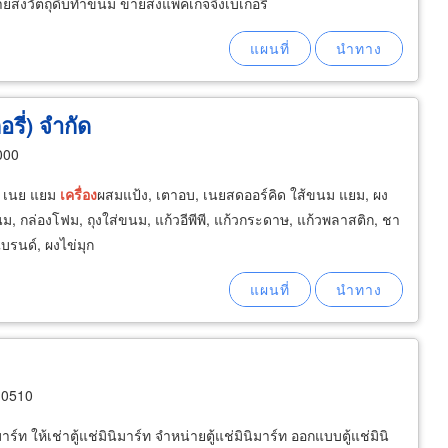
ยส่งวัตถุดิบทำขนม ขายส่งแพ็คเกจจิ้งเบเกอรี่
รี่) จำกัด
000
ง เนย แยม
เครื่อง
ผสมแป้ง, เตาอบ, เนยสดออร์คิด ใส้ขนม แยม, ผง
ม, กล่องโฟม, ถุงใส่ขนม, แก้วอีพีพี, แก้วกระดาษ, แก้วพลาสติก, ชา
แบรนด์, ผงไข่มุก
10510
มาร์ท ให้เช่าตู้แช่มินิมาร์ท จำหน่ายตู้แช่มินิมาร์ท ออกแบบตู้แช่มินิ