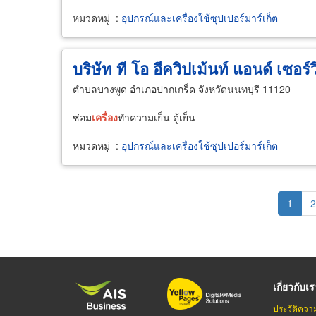
หมวดหมู่
:
อุปกรณ์และเครื่องใช้ซุปเปอร์มาร์เก็ต
บริษัท ที โอ อีควิปเม้นท์ แอนด์ เซอร์
ตำบลบางพูด อำเภอปากเกร็ด จังหวัดนนทบุรี 11120
ซ่อม
เครื่อง
ทำความเย็น ตู้เย็น
หมวดหมู่
:
อุปกรณ์และเครื่องใช้ซุปเปอร์มาร์เก็ต
Pagination
Curren
1
P
2
page
เกี่ยวกับเ
ประวัติควา