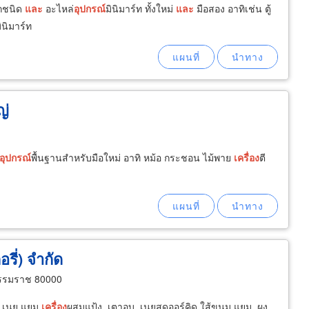
ทุกชนิด
และ
อะไหล่
อุปกรณ์
มินิมาร์ท ทั้งใหม่
และ
มือสอง อาทิเช่น ตู้
นิมาร์ท
ญ่
อุปกรณ์
พื้นฐานสำหรับมือใหม่ อาทิ หม้อ กระชอน ไม้พาย
เครื่อง
ตี
รี่) จำกัด
ธรรมราช 80000
ง เนย แยม
เครื่อง
ผสมแป้ง, เตาอบ, เนยสดออร์คิด ใส้ขนม แยม, ผง