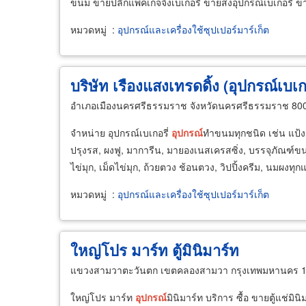
ขนม ขายปลีกแพ็คเกจจิ้งเบเกอรี่ ขายส่งอุปกรณ์เบเกอรี่ ขา
หมวดหมู่
:
อุปกรณ์และเครื่องใช้ซุปเปอร์มาร์เก็ต
บริษัท เรืองแสงเทรดดิ้ง (อุปกรณ์เบเกอ
อำเภอเมืองนครศรีธรรมราช จังหวัดนครศรีธรรมราช 80
จำหน่าย อุปกรณ์เบเกอรี่
อุปกรณ์
ทำขนมทุกชนิด เช่น แป้
ปรุงรส, ผงฟู, มาการีน, มายองเนสเครสซิ่ง, บรรจุภัณฑ์ขน
ไข่มุก, เม็ดไข่มุก, ถ้วยตวง ช้อนตวง, วิปปิ้งครีม, นมผงทุก
หมวดหมู่
:
อุปกรณ์และเครื่องใช้ซุปเปอร์มาร์เก็ต
ใหญ่โปร มาร์ท ตู้มินิมาร์ท
แขวงสามวาตะวันตก เขตคลองสามวา กรุงเทพมหานคร 
ใหญ่โปร มาร์ท
อุปกรณ์
มินิมาร์ท บริการ ซื้อ ขายตู้แช่มินิ