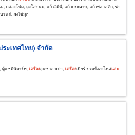
ม, กล่องโฟม, ถุงใส่ขนม, แก้วอีพีพี, แก้วกระดาษ, แก้วพลาสติก, ชา
แบรนด์, ผงไข่มุก
 (ประเทศไทย) จำกัด
ตู้แช่มินิมาร์ท,
เครื่อง
อุ่นซาลาเปา,
เครื่อง
เบียร์ รวมทั้งอะไหล่
และ