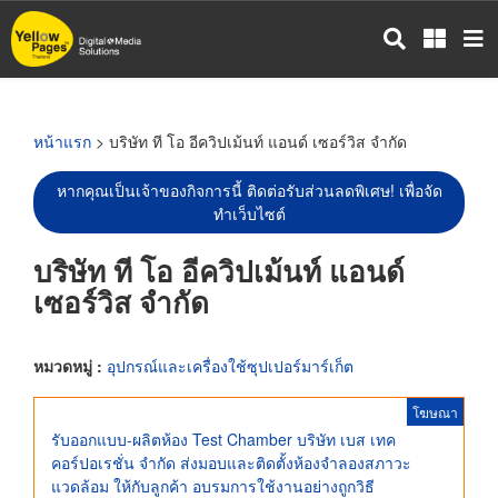
ข้าม
ไป
ยัง
เนื้อหา
หลัก
หน้าแรก
> บริษัท ที โอ อีควิปเม้นท์ แอนด์ เซอร์วิส จำกัด
หากคุณเป็นเจ้าของกิจการนี้ ติดต่อรับส่วนลดพิเศษ! เพื่อจัด
ทำเว็บไซต์
บริษัท ที โอ อีควิปเม้นท์ แอนด์
เซอร์วิส จำกัด
หมวดหมู่ :
อุปกรณ์และเครื่องใช้ซุปเปอร์มาร์เก็ต
โฆษณา
รับออกแบบ-ผลิตห้อง Test Chamber บริษัท เบส เทค
คอร์ปอเรชั่น จำกัด ส่งมอบและติดตั้งห้องจำลองสภาวะ
แวดล้อม ให้กับลูกค้า อบรมการใช้งานอย่างถูกวิธี