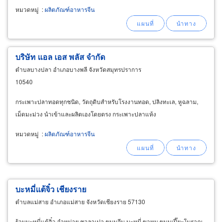
หมวดหมู่
:
ผลิตภัณฑ์อาหารจีน
บริษัท แอล เอส พลัส จำกัด
ตำบลบางปลา อำเภอบางพลี จังหวัดสมุทรปราการ
10540
กระเพาะปลาทอดทุกชนิด, วัตถุดิบสำหรับโรงงานทอด, ปลิงทะเล, หูฉลาม,
เม็ดมะม่วง นำเข้าและผลิตเองโดยตรง กระเพาะปลาแห้ง
หมวดหมู่
:
ผลิตภัณฑ์อาหารจีน
บะหมี่แต้จิ๋ว เชียงราย
ตำบลแม่สาย อำเภอแม่สาย จังหวัดเชียงราย 57130
ร้านบะหมี่แต้จิ๋ว จำหน่าย ซาลาเปา ขนมจีบ บะหมี่ ขาหมู ขนมเปี๊ยะโบราณ