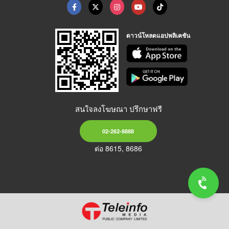
ดาวน์โหลดแอปพลิเคชัน
สนใจลงโฆษณา ปรึกษาฟรี
02-262-8888
ต่อ 8615, 8686