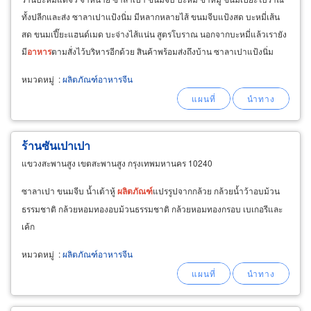
ทั้งปลีกและส่ง ซาลาเปาแป้งนิ่ม มีหลากหลายไส้ ขนมจีบแป้งสด บะหมี่เส้น
สด ขนมเปี๊ยะแฮนด์เมด บะจ่างไส้แน่น สูตรโบราณ นอกจากบะหมี่แล้วเรายัง
มี
อาหาร
ตามสั่งไว้บริหารอีกด้วย สินค้าพร้อมส่งถึงบ้าน ซาลาเปาแป้งนิ่ม
ของดีแม่สาย อร่อยจนต้องซื้อฝาก
หมวดหมู่
:
ผลิตภัณฑ์อาหารจีน
ร้านซันเปาเปา
แขวงสะพานสูง เขตสะพานสูง กรุงเทพมหานคร 10240
ซาลาเปา ขนมจีบ น้ำเต้าหู้
ผลิตภัณฑ์
แปรรูปจากกล้วย กล้วยน้ำว้าอบม้วน
ธรรมชาติ กล้วยหอมทองอบม้วนธรรมชาติ กล้วยหอมทองกรอบ เบเกอรีและ
เค้ก
หมวดหมู่
:
ผลิตภัณฑ์อาหารจีน