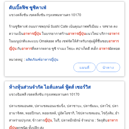
ดับเบิ้ลฟิช ซูชิคาเฟ่
แขวงตลิ่งชัน เขตตลิ่งชัน กรุงเทพมหานคร 10170
ร้านซูชิคาเฟ่ ถนนราชพฤกษ์ Sushi Cafe เน้นคุณภาพพรีเมียม + รสชาด คง
ความเป็น
อาหาร
ญี่ปุ่น
ในบรรยากาศร้าน
อาหาร
ญี่ปุ่น
แนวใหม่ บริการ
อาหาร
ในเมนูปกติและแบบ Omakase หรือ เชฟจัดให้สำหรับกลุ่มผู้ที่ชื่นชอบ
อาหาร
ญี่ปุ่น
กับ
อาหาร
ที่หลากหลาย ซูชิ ราเมง โซบะ สปาเก็ตตี สเต็ก
อาหาร
ผัดทอด
มีครบ พร้อมด้วยเครื่องดื่มมากมาย
หมวดหมู่
:
ผลิตภัณฑ์อาหารญี่ปุ่น
ห้างหุ้นส่วนจำกัด ไอส์แลนด์ ฟู้ดส์ เซอร์วิส
แขวงฉิมพลี เขตตลิ่งชัน กรุงเทพมหานคร 10170
ปลาแซลมอนสด, ปลาแซลมอนแช่แข็ง, ปลาซาบะ, ปลาซัมมะ, ปลาไข่, ปลา
ฮามาจิสด, หอยปีกนก, หอยเซลล์, ปูอัดโอซากิ, ไข่ปลาแซลมอน, ไข่กุ้งส้ม, ยำ
สาหร่ายปรุงรส, ข้าวสาร
ญี่ปุ่น
, โนรี, ปลาหมึกยักษ์ จำหน่าย : วัตถุดิบ
อาหาร
ญี่ปุ่น
ทุกชนิด ทั้งปลีก-ส่ง