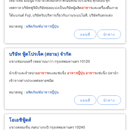
เหมาะสม มีเมนูมากมายให้เลือกสรร พร้อมทั้งมีโปรโมชั่น ทุกเดือน ทุก
เทศกาล บริษัทฟูจิมีบริษัทย่อยแบ่งเป็นบริษัทผู้ผลิต
อาหาร
และเครื่องดื่มภาย
ใต้แบรนด์ Fuji, บริษัทรับบริหารเกี่ยวกับงานระบบไอที, บริษัทรับตกแต่ง
ภายในรวมไปถึงบริษัทวางแผนโฆษณาและการตลาด
หมวดหมู่
:
ผลิตภัณฑ์อาหารญี่ปุ่น
บริษัท ฟู้ดโปรเจ็ค (สยาม) จำกัด
แขวงช่องนนทรี เขตยานนาวา กรุงเทพมหานคร 10120
นำเข้าและจำหน่าย
อาหาร
ทะเลแช่แข็ง
อาหาร
ญี่ปุ่น
อาหาร
แช่แข็ง ปลานำ
เข้าจากต่างประเทศหลายชนิด
หมวดหมู่
:
ผลิตภัณฑ์อาหารญี่ปุ่น
โอเอชิฟู้ดส์
แขวงคลองจั่น เขตบางกะปิ กรุงเทพมหานคร 10240