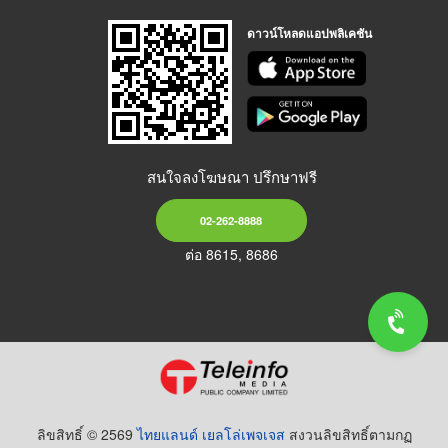
ดาวน์โหลดแอปพลิเคชัน
สนใจลงโฆษณา ปรึกษาฟรี
02-262-8888
ต่อ 8615, 8686
ลิขสิทธิ์ © 2569
ไทยแลนด์ เยลโล่เพจเจส
สงวนลิขสิทธิ์ตามกฏ