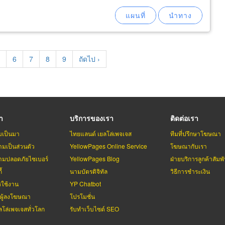
age
Page
6
Page
7
Page
8
Page
9
Next
ถัดไป ›
page
รา
บริการของเรา
ติดต่อเรา
มเป็นมา
ไทยแลนด์ เยลโล่เพจเจส
ทีมที่ปรึกษาโฆษณา
มเป็นส่วนตัว
YellowPages Online Service
โฆษณากับเรา
มปลอดภัยไซเบอร์
YellowPages Blog
ฝ่ายบริการลูกค้าสัมพั
้
นามบัตรดิจิทัล
วิธีการชำระเงิน
รใช้งาน
YP Chatbot
บผู้ลงโฆษณา
โปรโมชั่น
ลโล่เพจเจสทั่วโลก
รับทำเว็บไซต์ SEO