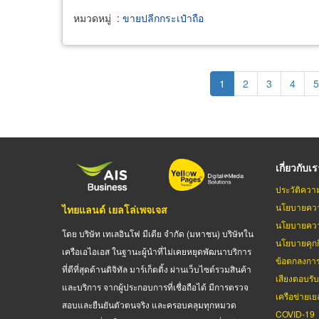
หมวดหมู่
:
ขายปลีกกระเป๋าถือ
Pagination
Current
1
Page
2
Page
3
Page
4
P
5
page
เกี่ยวกับเ
ประวัติควา
นโยบายควา
ไทยแลนด์ เยลโล่เพจเจส
นโยบายควา
โดย บริษัท เทเลอินโฟ มีเดีย จำกัด (มหาชน) บริษัทใน
นโยบายคุกกี
เครือเอไอเอส ในฐานะผู้นำที่ไม่เคยหยุดพัฒนาบริการ
ข้อตกลงกา
ที่ดีที่สุดด้านดิจิทัล มาร์เก็ตติ้ง ผ่านเว็บไซต์รวมสินค้า
เสียงตอบรั
และบริการ จากผู้ประกอบการที่เชื่อถือได้ มีการตรวจ
เครือข่ายเย
สอบและยืนยันตัวตนจริง และครอบคลุมทุกหมวด
COVID-19