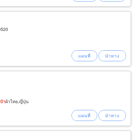
0520
ป๋า
ผ้าไทย,ญี่ปุ่น