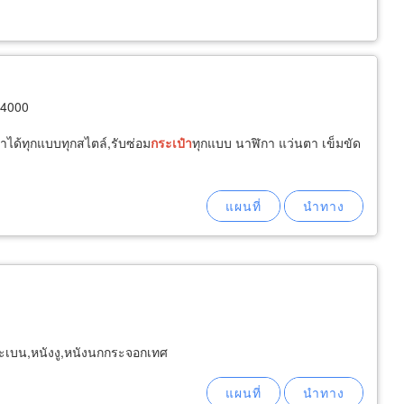
74000
ค้าได้ทุกแบบทุกสไตล์,รับซ่อม
กระเป๋า
ทุกแบบ นาฬิกา แว่นตา เข็มขัด
ระเบน,หนังงู,หนังนกกระจอกเทศ