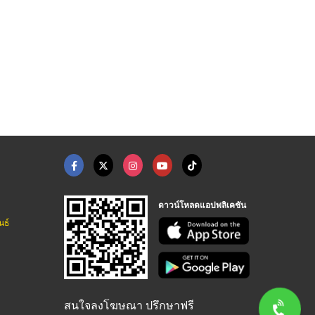
ดาวน์โหลดแอปพลิเคชัน
นธ์
สนใจลงโฆษณา ปรึกษาฟรี