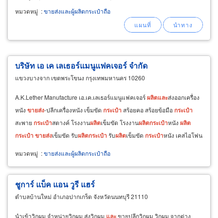
กระเป๋า
อะไหล่ขอบปาก
กระเป๋า
ตัวล็อคลูกบิด
หมวดหมู่
:
ขายส่งและผู้ผลิตกระเป๋าถือ
ตาไก่ ซิป
กระเป๋า
หัวเข็มขัดปรับสาย
กระเป๋า
อะไหล่
ปรับสาย
กระเป๋า
-ห่วงข้อต่อสาย
กระเป๋า
-ตะขอเกี่ยว
โซ่
บริษัท เอ เค เลเธอร์แมนูแฟคเจอร์ จำกัด
แขวงบางจาก เขตพระโขนง กรุงเทพมหานคร 10260
A.K.Lether Manufacture เอ.เค.เลเธอร์แมนูแฟคเจอร์
ผลิต
และ
ส่งออกเครื่อง
หนัง
ขายส่ง
-ปลีกเครื่องหนัง เข็มขัด
กระเป๋า
สร้อยคอ สร้อยข้อมือ
กระเป๋า
สะพาย
กระเป๋า
สตางค์ โรงงาน
ผลิต
เข็มขัด โรงงาน
ผลิต
กระเป๋า
หนัง
ผลิต
กระเป๋า
ขายส่ง
เข็มขัด รับ
ผลิต
กระเป๋า
รับ
ผลิต
เข็มขัด
กระเป๋า
หนัง เคสไอโฟน
เคสไอแพด
หมวดหมู่
:
ขายส่งและผู้ผลิตกระเป๋าถือ
ชูการ์ แบ็ค แอน วูรี แฮร์
ตำบลบ้านใหม่ อำเภอปากเกร็ด จังหวัดนนทบุรี 21110
นำเข้าวิกผม จำหน่ายวิกผม ส่งวิกผม
และ
ขายปลีกวิกผม วิกผม จากต่าง