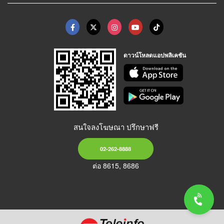
ดาวน์โหลดแอปพลิเคชัน
สนใจลงโฆษณา ปรึกษาฟรี
02-262-8888
ต่อ 8615, 8686