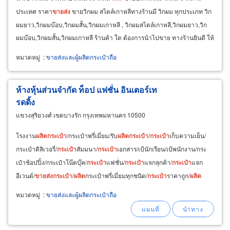
ประเทศ ราคา
ขายส่ง
ขายวิกผม สไตล์เกาหลีทางร้านมี วิกผม ทุกประเภท วิก
ผมยาว,วิกผมบ๊อบ,วิกผมสั้น,วิกผมเกาหลี , วิกผมสไตล์เกาหลี,วิกผมยาว,วิก
ผมบ๊อบ,วิกผมสั้น,วิกผมเกาหลี ร้านค้า ใด ต้องการนำไปขาย ทางร้านยินดี ให้
ในราคาพิเศษ สุด
หมวดหมู่
:
ขายส่งและผู้ผลิตกระเป๋าถือ
ห้างหุ้นส่วนจำกัด ท็อป แฟชั่น อินเตอร์เท
รดดิ้ง
แขวงสุริยวงศ์ เขตบางรัก กรุงเทพมหานคร 10500
โรงงาน
ผลิต
กระเป๋า
/กระเป๋าพรี่เมี่ยม/รับ
ผลิต
กระเป๋า
/
กระเป๋า
เก็บความเย็น/
กระเป๋าดิลิเวอรี่/
กระเป๋า
สัมมนา/
กระเป๋า
เอกสาร/เป้นักเรียน/เป้พนักงาน/กระ
เป๋าช้อปปิ้ง/กระเป๋าโน๊ตบุ๊ค/
กระเป๋า
แฟชั่น/
กระเป๋า
แจกลุกค้า/
กระเป๋า
แจก
อีเวนต์/
ขายส่ง
กระเป๋า
/
ผลิต
กระเป๋าพรี่เมี่ยมทุกชนิด/
กระเป๋า
ราคาถูก/
ผลิต
กระเป๋า
ราคาถูก
หมวดหมู่
:
ขายส่งและผู้ผลิตกระเป๋าถือ