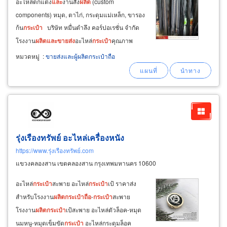
อะไหล่ตกแต่ง
และ
งานสั่ง
ผลิต
(custom
components) หมุด, ตาไก่, กระดุมแม่เหล็ก, ขารอง
ก้น
กระเป๋า
บริษัท หมื่นตำลึง คอร์ปอเรชั่น จำกัด
โรงงาน
ผลิต
และ
ขายส่ง
อะไหล่
กระเป๋า
คุณภาพ
พรีเมียม (ย่านวงเวียนใหญ่-เจริญรัถ) สำนักงาน/
หมวดหมู่
:
ขายส่งและผู้ผลิตกระเป๋าถือ
หน้าร้าน: เปิด วันจันทร์ - เสาร์ (08.30 น. - 17.30
น.)
รุ่งเรืองทรัพย์ อะไหล่เครื่องหนัง
https://www.รุ่งเรืองทรัพย์.com
แขวงคลองสาน เขตคลองสาน กรุงเทพมหานคร 10600
อะไหล่
กระเป๋า
สะพาย อะไหล่
กระเป๋า
เป้ ราคาส่ง
สำหรับโรงงาน
ผลิต
กระเป๋า
ถือ
-
กระเป๋า
สะพาย
โรงงาน
ผลิต
กระเป๋า
เป้สะพาย อะไหล่ตัวล็อค-หมุด
นมหนู-หมุดเข็มขัด
กระเป๋า
อะไหล่กระดุมล็อค