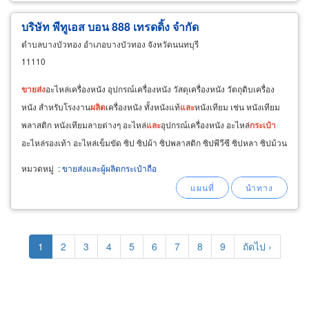
บริษัท พีทูเอส บอน 888 เทรดดิ้ง จำกัด
ตำบลบางบัวทอง อำเภอบางบัวทอง จังหวัดนนทบุรี
11110
ขายส่ง
อะไหล่เครื่องหนัง อุปกรณ์เครื่องหนัง วัสดุเครื่องหนัง วัตถุดิบเครื่อง
หนัง สำหรับโรงงาน
ผลิต
เครื่องหนัง ทั้งหนังแท้
และ
หนังเทียม เช่น หนังเทียม
พลาสติก หนังเทียมลายต่างๆ อะไหล่
และ
อุปกรณ์เครื่องหนัง อะไหล่
กระเป๋า
อะไหล่รองเท้า อะไหล่เข็มขัด ซิป ซิปผ้า ซิปพลาสติก ซิปพีวีซี ซิปหลา ซิปม้วน
ซิปฟันกระดูก
หมวดหมู่
:
ขายส่งและผู้ผลิตกระเป๋าถือ
Pagination
Current
1
Page
2
Page
3
Page
4
Page
5
Page
6
Page
7
Page
8
Page
9
Next
ถัดไป ›
page
page