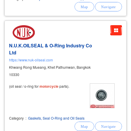
motorcycle
handlebar, handlebar cover,
steering stem, brake lever, handlebar holder
(clamp), rear disc
N.U.K.OILSEAL & O-Ring Industry Co
Ltd
https://www.nuk-oilseal.com
Khwang Rong Mueang, Khet Pathumwan, Bangkok
10330
(oil seal / o-ring for
motorcycle
parts).
Category
:
Gaskets, Seal O-Ring and Oil Seals