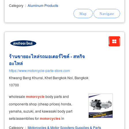
Category
:
Aluminum Products
ร้านขายอะไหล่รถมอเตอร์ไซค์ - สหกิจ
อะไหล่
https://www.motorcycle-parte-store.com
Khwang Bang Khunsi, Khet Bangkok Noi, Bangkok
10700
wholesale
motorcycle
body parts and
components shop (cheap prices) honda,
yamaha, suzuki, and kawasaki body part
sets/assemblies for
motorcycles
in
charansanitwong handlebar/brake controls:
Category
:
Motorcycles & Motor Scooters-Supplies & Parts