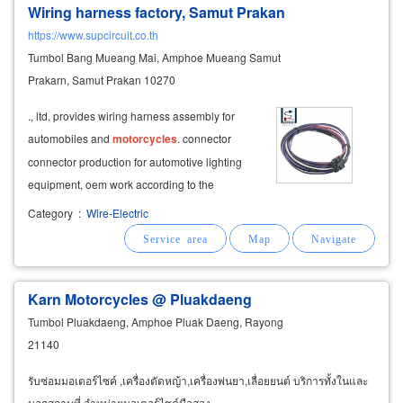
Wiring harness factory, Samut Prakan
https://www.supcircuit.co.th
Tumbol Bang Mueang Mai, Amphoe Mueang Samut
Prakarn, Samut Prakan 10270
., ltd. provides wiring harness assembly for
automobiles and
motorcycles
. connector
connector production for automotive lighting
equipment, oem work according to the
specification, supporting the automotive
Category
:
Wire-Electric
assembly industry and auto parts trading
business engine room wiring harness toyota,
honda, mazda
Karn Motorcycles @ Pluakdaeng
Tumbol Pluakdaeng, Amphoe Pluak Daeng, Rayong
21140
รับซ่อมมอเตอร์ไซค์ ,เครื่องตัดหญ้า,เครื่องพ่นยา,เลื่อยยนต์ บริการทั้งในและ
นอกสถานที่,จำหน่ายมอเตอร์ไซค์มือสอง