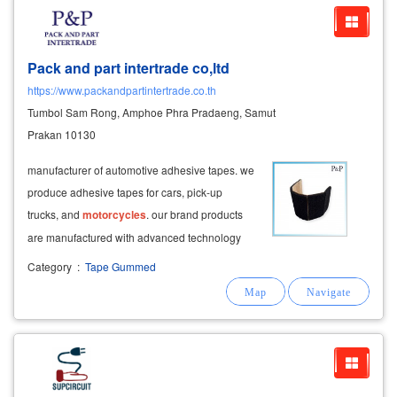
Pack and part intertrade co,ltd
https://www.packandpartintertrade.co.th
Tumbol Sam Rong, Amphoe Phra Pradaeng, Samut
Prakan 10130
manufacturer of automotive adhesive tapes. we
produce adhesive tapes for cars, pick-up
trucks, and
motorcycles
. our brand products
are manufactured with advanced technology
and high production capacity, ensuring quality
Category
:
Tape Gummed
and cost-effective die-cutting services to meet
the needs of all automotive assembly