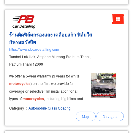
ร้านติดฟิล์มกรองแสง เคลือบแก้ว ฟิล์มใส
กันรอย รังสิต
https://www.pbcardetailing.com
Tumbol Lak Hok, Amphoe Mueang Prathum Thani,
Pathum Thani 12000
we offer a 5-year warranty (3 years for white
motorcycles
) on the film. we provide full
coverage or selective film installation for all
types of
motorcycles
, including big bikes and
scooters.
Category
:
Automobile Glass Coating