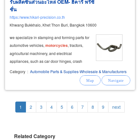
รับผลิตชิ้นส่วนอะไหล่ OEM- ฮิคาริ พรีซิ
ชั่น
https://www.hikari-precision.co.th
Khwang Bukkhalo, Khet Thon Buri, Bangkok 10600
we specialize in stamping and forming parts for
automotive vehicles,
motorcycles
, tractors,
agricultural machinery, and electrical
appliances, such as car door hinges, crash
bars, and exhaust mounts.
Category
:
Automobile Parts & Supplies-Wholesale & Manufacturers
Pagination
Current
1
Page
2
Page
3
Page
4
Page
5
Page
6
Page
7
Page
8
Page
9
Next
next
page
page
Related Category