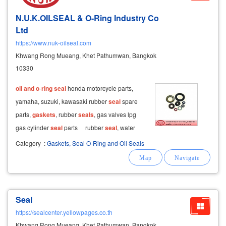
N.U.K.OILSEAL & O-Ring Industry Co
Ltd
https://www.nuk-oilseal.com
Khwang Rong Mueang, Khet Pathumwan, Bangkok
10330
oil
and
o
-
ring
seal
honda motorcycle parts,
yamaha, suzuki, kawasaki rubber
seal
spare
parts,
gaskets
, rubber
seals
, gas valves lpg
gas cylinder
seal
parts rubber
seal
, water
seal
, rubber
seal
sanitary ware parts basin
Category
:
Gaskets, Seal O-Ring and Oil Seals
rubber
seal
bathtub rubber
seal
toilet rubber
Seal
https://sealcenter.yellowpages.co.th
Khwang Rong Mueang, Khet Pathumwan, Bangkok