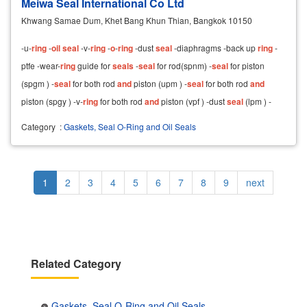
Meiwa Seal International Co Ltd
Khwang Samae Dum, Khet Bang Khun Thian, Bangkok 10150
-u-
ring
-
oil
seal
-v-
ring
-
o
-
ring
-dust
seal
-diaphragms -back up
ring
-
ptfe -wear-
ring
guide for
seals
-
seal
for rod(spnm) -
seal
for piston
(spgm ) -
seal
for both rod
and
piston (upm ) -
seal
for both rod
and
piston (spgy ) -v-
ring
for both rod
and
piston (vpf ) -dust
seal
(lpm ) -
dust
seal
(dkm) -wear-
ring
Category
:
Gaskets, Seal O-Ring and Oil Seals
Pagination
Current
1
Page
2
Page
3
Page
4
Page
5
Page
6
Page
7
Page
8
Page
9
Next
next
page
page
Related Category
Gaskets, Seal O-Ring and Oil Seals