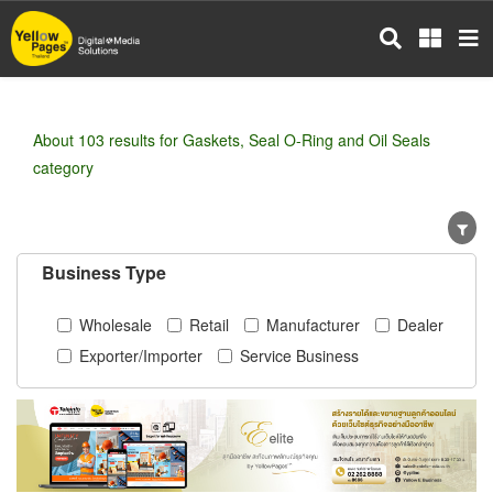
Skip
to
main
content
About 103 results for Gaskets, Seal O-Ring and Oil Seals
category
Business Type
Wholesale
Retail
Manufacturer
Dealer
Exporter/Importer
Service Business