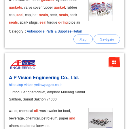
gaskets
. valve cover rubber
gasket
, rubber
cap,
seal
, cap, hat,
seals
, neck,
seals
, back
seals
, spark plugs.
seal
torque
o
-
ring
pipe air
o
-
ring
o
-
ring
gas pump
o
-
ring
oil
filter base
o
-
Category
:
Automobile Parts & Supplies-Retail
ring
side axle
oil
o
-
rings
o
-
ring
o
-
ring
,
o
-
ring
,
o
-
ring
,
o
-
ring
,
o
-
ring
A P Vision Engineering Co., Ltd.
https://ap-vision.yellowpages.co.th
Tumbol Bangnamchuet, Amphoe Mueang Samut
Sakhon, Samut Sakhon 74000
water, chemical
oil
, wastewater for food,
beverage, chemical, petroleum, paper
and
others. dealer nationwide.