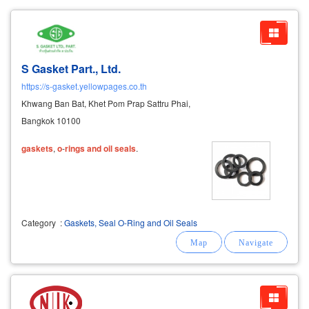
S Gasket Part., Ltd.
https://s-gasket.yellowpages.co.th
Khwang Ban Bat, Khet Pom Prap Sattru Phai,
Bangkok 10100
gaskets
,
o
-
rings
and
oil
seals
.
Category
:
Gaskets, Seal O-Ring and Oil Seals