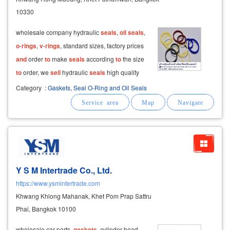
10330
wholesale company hydraulic
seals
,
oil
seals
,
o
-
rings
,
v
-
rings
, standard sizes, factory prices
and
order
to
make
seals
according
to
the size
to
order, we
sell
hydraulic
seals
high quality
products, selling
2
-sided piston
seals
, core
Category
:
Gaskets, Seal O-Ring and Oil Seals
seals
, dustproof
seals
, steel edge
seals
, shock
seals
, jis, din, ansi
Y S M Intertrade Co., Ltd.
https://www.ysmintertrade.com
Khwang Khlong Mahanak, Khet Pom Prap Sattru
Phai, Bangkok 10100
wholesale car parts,
gaskets
, cylinder head