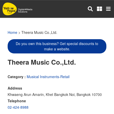
Skip
to
main
content
Home
> Theera Music Co.,Ltd.
Do you own this business? Get special discounts to
make a website.
Theera Music Co.,Ltd.
Category :
Musical Instruments-Retail
Address
Khwaeng Arun Amarin, Khet Bangkok Noi, Bangkok 10700
Telephone
02-424-8988