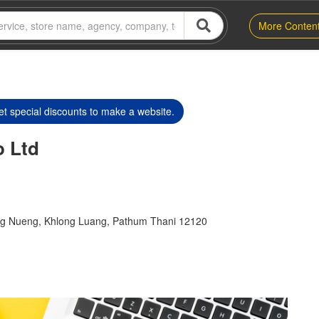
More Conten
t special discounts to make a website.
o Ltd
ng Nueng, Khlong Luang, Pathum Thani 12120