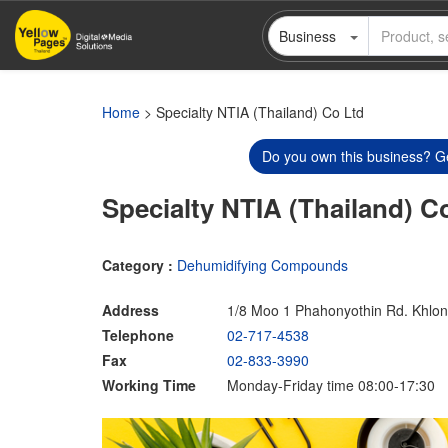
Skip
Business
to
main
content
Home
> Specialty NTIA (Thailand) Co Ltd
Do you own this business? Ge
Specialty NTIA (Thailand) C
Category :
Dehumidifying Compounds
Address
1/8 Moo 1 Phahonyothin Rd. Khlo
Telephone
02-717-4538
Fax
02-833-3990
Working Time
Monday-Friday time 08:00-17:30