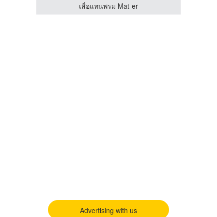
โรงงานผลิตเหรียญรางวัล บิวตี้ คัมพลีท แมนูแฟคเตอร์
เสื่อแทนพรม Mat-er
Advertising with us