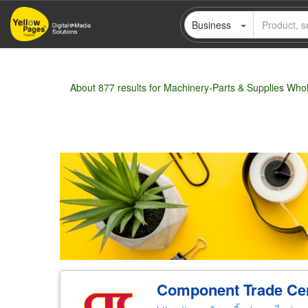
Skip
Business
to
main
content
About 877 results for Machinery-Parts & Supplies Who
Wholesale
Retail
Manufacturer
Deal
Component Trade Cent