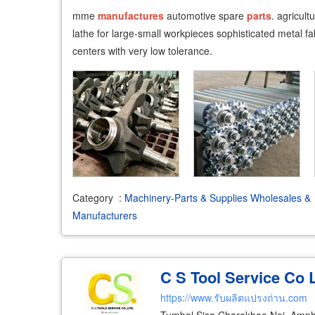
mme
manufactures
automotive spare
parts
. agricult
lathe for large-small workpieces sophisticated metal f
centers with very low tolerance.
Category
:
Machinery-Parts & Supplies Wholesales &
Manufacturers
C S Tool Service Co 
https://www.รับผลิตแปรงถ่าน.com