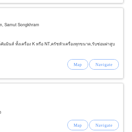
m, Samut Songkhram
มินส์ ทั้งเครื่อง K หรือ NT,ครัชหัวเครื่องทุกขนาด,รับซ่อมฝาสูบ
อ