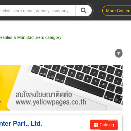
More Conten
lesales & Manufacturers category
er
Exporter/Importer
Service Business
er Part., Ltd.
Catalog