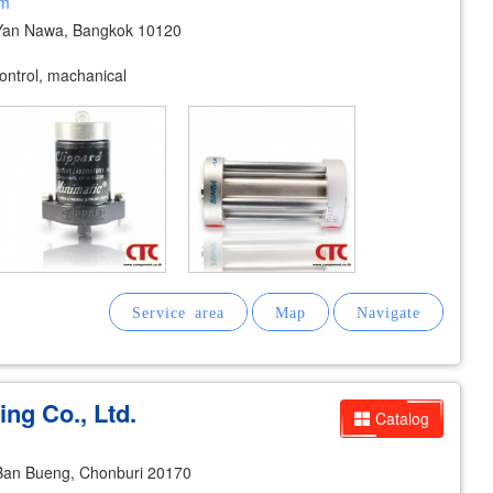
om
Yan Nawa, Bangkok 10120
control, machanical
ing Co., Ltd.
Catalog
an Bueng, Chonburi 20170