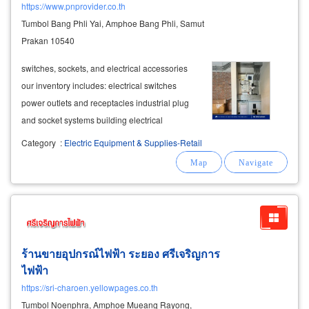
https://www.pnprovider.co.th
Tumbol Bang Phli Yai, Amphoe Bang Phli, Samut
Prakan 10540
switches, sockets, and electrical accessories
our inventory includes: electrical switches
power outlets and receptacles industrial plug
and socket systems building electrical
accessories lightning protection systems
Category
:
Electric Equipment & Supplies-Retail
complete lightning protection
equipment
ร้านขายอุปกรณ์ไฟฟ้า ระยอง ศรีเจริญการ
ไฟฟ้า
https://sri-charoen.yellowpages.co.th
Tumbol Noenphra, Amphoe Mueang Rayong,