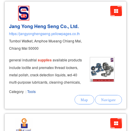
Jang Yong Heng Seng Co., Ltd.
https://jangyonghengseng.yellowpages.co.th
Tumbol Watket, Amphoe Mueang Chiang Mai,
Chiang Mai 50000
general industrial
supplies
available products
include loctite and prematex thread lockers,
metal polish, crack detection liquids, wd-40
multi-purpose lubricants, cleaning chemicals,
thinner, oil pumps, fuel transfer
equipment
, and
Category
:
Tools
industrial maintenance
supplies
.