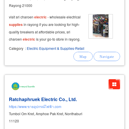
Rayong 21000
visit sri charoen
electric
- wholesale electrical
supplies
in rayong if you are looking for high-
quality breakers at affordable prices, sri
charoen
electric
is your go-to store in rayong.
we specialize in wholesale electrical
supplies
,
Category
:
Electric Equipment & Supplies-Retail
offering a wide range of products for both
residential and industrial
Ratchaphruek Electric Co., Ltd.
https://www.ขายอุปกรณ์ไฟฟ้า.com
Tumbol Om Kret, Amphoe Pak Kret, Nonthaburi
11120