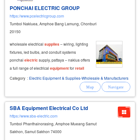
PONCHAI ELECTRIC GROUP
https://www.pcelectricgroup.com
Tumbol Nakluea, Amphoe Bang Lamung, Chonburi
20150
wholesale electrical
supplies
– wiring, lighting
fixtures, led bulbs, and conduit systems
ponchai
electric
supply, pattaya – naklua offers
a full range of electrical
equipment
for
retail
and wholesale, including tools and circuit
Category
:
Electric Equipment & Supplies-Wholesale & Manufacturers
breakers. we specialize in led lighting to
brighten your space, along
SBA Equipment Electrical Co Ltd
https://www.sba-electric.com
Tumbol Phanthainorasing, Amphoe Mueang Samut
Sakhon, Samut Sakhon 74000