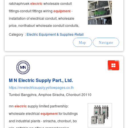
ratchaphruek
electric
wholesale conduit
fittings-conduit fittings wiring
equipment
-
installation of electrical conduit, wholesale
price, nonthaburi wholesale conduit conduits,
emt, imc, rsc conduit fittings. extractor outlet,
Category
:
Electric Equipment & Supplies-Retail
cobra head, screw-nut joint rail thin connector -
thick connector, hose connector
M N Electric Supply Part., Ltd.
https://mnelectricsupply.yellowpages.co.th
Tumbol Bangphra, Amphoe Siracha, Chonburi 20110
mn
electric
supply limited partnership:
wholesale electrical
equipment
for buildings
and industrial plants - sriracha, chonburi, bo
win, sattahip we offer a comprehensive