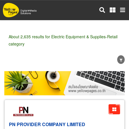
Skip
to
main
content
About 2,635 results for Electric Equipment & Supplies-Retail
category
Wholesale
Retail
Manufacturer
Dealer
Exporter/Importer
Service Business
PN PROVIDER COMPANY LIMITED