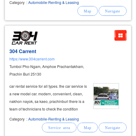
Category
:
Automobile-Renting & Leasing
กำหนด และไปส่งยังจุดหมายปลายทาง ไม่ว่าจะรีบ
หรือเดินทางชิลๆ เราพร้อมเดินทางไปกับคุณด้วย
รอยยิ้ม
304 Carrent
https://www.304carrent.com
Tumbol Pho-Ngam, Amphoe Prachantakham,
Prachin Buri 25130
car rental service for all types. the car service is
a new model car. modern, convenient, clean,
nakhon nayok, sa kaeo, prachinburi there is a
team of technicians to check the condition
regularly, focusing on safety, there are many
Category
:
Automobile-Renting & Leasing
types of rental cars for service. pickup truck
vans for all purposes