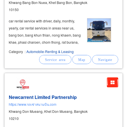
Khwang Bang Bon Nuea, Khet Bang Bon, Bangkok
10150
car rental service with driver, daily, monthly,
yearly, car rental services in areas near us,
bang bon, bang khun thian, nong khaem, bang
khae, phasi charoen, chom thong, rat burana,
thung khru, thawi watthana, taling chan, samut
Category
:
Automobile-Renting & Leasing
sakhon, nonthaburi. vip van rental service 10
seats van rental with
Newcarrent Limited Partnership
https://www.รถเช่าสนามบิน.com
Khwang Don Mueang, Khet Don Mueang, Bangkok
10210