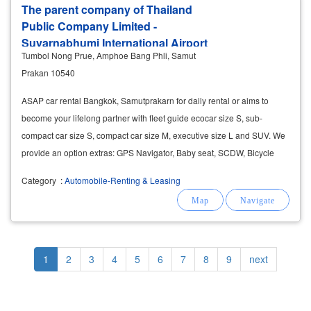
The parent company of Thailand
Public Company Limited -
Suvarnabhumi International Airport
Tumbol Nong Prue, Amphoe Bang Phli, Samut
Prakan 10540
ASAP car rental Bangkok, Samutprakarn for daily rental or aims to
become your lifelong partner with fleet guide ecocar size S, sub-
compact car size S, compact car size M, executive size L and SUV. We
provide an option extras: GPS Navigator, Baby seat, SCDW, Bicycle
holder for your need.
Category
:
Automobile-Renting & Leasing
Pagination
Current
1
Page
2
Page
3
Page
4
Page
5
Page
6
Page
7
Page
8
Page
9
Next
next
page
page