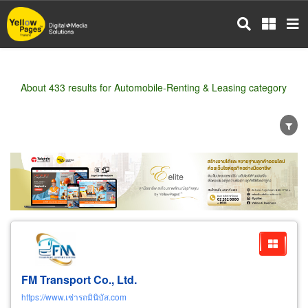
Skip
to
main
content
About 433 results for Automobile-Renting & Leasing category
Wholesale
Retail
Manufacturer
Dealer
Exporter/Importer
Service Business
FM Transport Co., Ltd.
https://www.เช่ารถมินิบัส.com