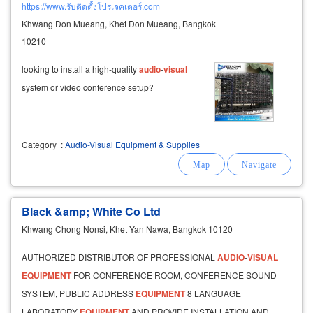
https://www.รับติดตั้งโปรเจคเตอร์.com
Khwang Don Mueang, Khet Don Mueang, Bangkok
10210
looking to install a high-quality
audio
-
visual
system or video conference setup?
Category
:
Audio-Visual Equipment & Supplies
Black &amp; White Co Ltd
Khwang Chong Nonsi, Khet Yan Nawa, Bangkok 10120
AUTHORIZED DISTRIBUTOR OF PROFESSIONAL
AUDIO
-
VISUAL
EQUIPMENT
FOR CONFERENCE ROOM, CONFERENCE SOUND
SYSTEM, PUBLIC ADDRESS
EQUIPMENT
8 LANGUAGE
LABORATORY
EQUIPMENT
AND PROVIDE INSTALLATION AND