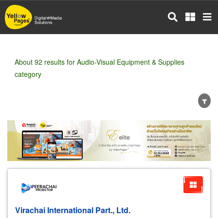
Skip
to
main
content
About 92 results for Audio-Visual Equipment & Supplies
category
Wholesale
Retail
Manufacturer
Dealer
Exporter/Importer
Service Business
Virachai International Part., Ltd.