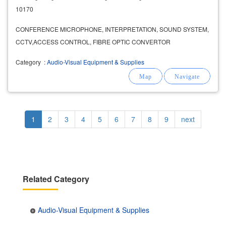
10170
CONFERENCE MICROPHONE, INTERPRETATION, SOUND SYSTEM,
CCTV,ACCESS CONTROL, FIBRE OPTIC CONVERTOR
Category
:
Audio-Visual Equipment & Supplies
Pagination
Current
1
Page
2
Page
3
Page
4
Page
5
Page
6
Page
7
Page
8
Page
9
Next
next
page
page
Related Category
Audio-Visual Equipment & Supplies