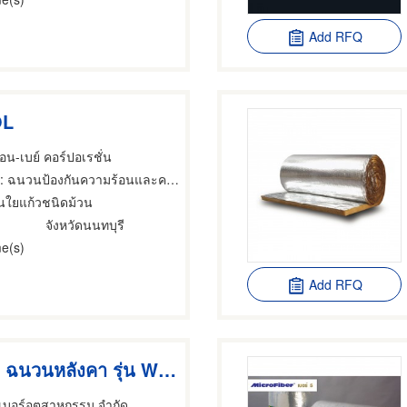
Add RFQ
OL
น-เบย์ คอร์ปอเรชั่น
: ฉนวนป้องกันความร้อนและความเย็น
นใยแก้วชนิดม้วน
จังหวัดนนทบุรี
e(s)
Add RFQ
MicroRoof ฉนวนหลังคา รุ่น WMP
เบอร์อุตสาหกรรม จำกัด