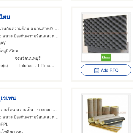
นียม
โรงงานผู้ผลิตฉนวนกันความร้อน ฉนวนสำหรับอุตสาหกรรม บริษัท เบย์ คอร์ปอเรชั่น จำกัด
 ฉนวนป้องกันความร้อนและความเย็น,ผู้ผลิตและออกแบบติดตั้งห้องเย็น,ห้องเย็นสำเร็จรูปและอุปกรณ์
BAY
อลูมิเนียม
จังหวัดนนทบุรี
e(s)
Interest
: 1 Time(s)
Add RFQ
ูเรเทน
ผู้ผลิตฉนวนกันความร้อน ความเย็น - บางกอก พาเนล
: ฉนวนป้องกันความร้อนและความเย็น
BPPL
โพลียูเรเทน