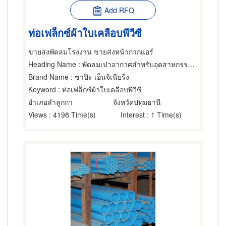
Add RFQ
ท่อเฟล็กซ์ผ้าใบเคลือบพีวีซี
ขายส่งพัดลมโรงงาน ขายส่งหน้ากากแอร์
Heading Name
: พัดลมเป่าอากาศสำหรับอุตสาหกรรม,ท่อระบายอากาศและความร้อน,ท่อพลาสติก
Brand Name
: ซาป๊ะ เอ็นจิเนียริ่ง
Keyword
: ท่อเฟล็กซ์ผ้าใบเคลือบพีวีซี
อำเภอลำลูกกา
จังหวัดปทุมธานี
Views
: 4198 Time(s)
Interest
: 1 Time(s)