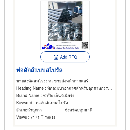
Add RFQ
ท่อดักส์แบบสไปรัล
ขายส่งพัดลมโรงงาน ขายส่งหน้ากากแอร์
Heading Name
: พัดลมเป่าอากาศสำหรับอุตสาหกรรม,ท่อ ปล่อง,ท่อพลาสติก
Brand Name
: ซาป๊ะ เอ็นจิเนียริ่ง
Keyword
: ท่อดักส์แบบสไปรัล
อำเภอลำลูกกา
จังหวัดปทุมธานี
Views
: 7171 Time(s)