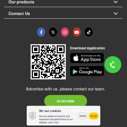
Our products
Contact Us
Download Application
Advertise with us, please contact our team.
02-262-8888
Ext. 8615, 8686
We use cookies
Setting
Accept
We use cookies to improve your
experience and performance on our
website.
Learn more