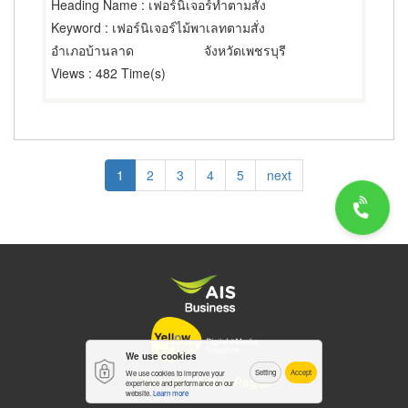
Heading Name
: เฟอร์นิเจอร์ทำตามสั่ง
Keyword
: เฟอร์นิเจอร์ไม้พาเลทตามสั่ง
อำเภอบ้านลาด
จังหวัดเพชรบุรี
Views
: 482 Time(s)
Pagination
Current
1
Page
2
Page
3
Page
4
Page
5
Next
next
page
page
We use cookies
Setting
Accept
We use cookies to improve your
Thailand YellowPages
experience and performance on our
website.
Learn more