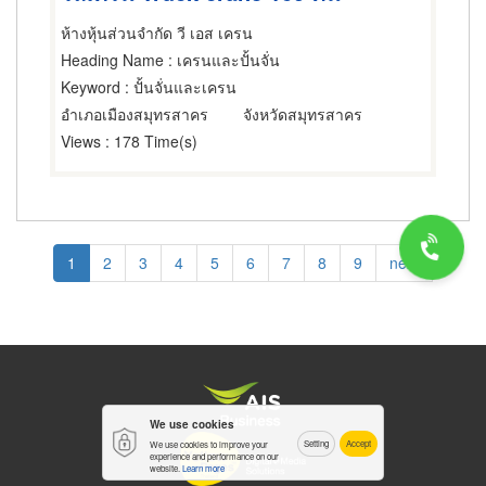
ห้างหุ้นส่วนจำกัด วี เอส เครน
Heading Name
: เครนและปั้นจั่น
Keyword
: ปั้นจั่นและเครน
อำเภอเมืองสมุทรสาคร
จังหวัดสมุทรสาคร
Views
: 178 Time(s)
Pagination
Current
1
Page
2
Page
3
Page
4
Page
5
Page
6
Page
7
Page
8
Page
9
Next
next
page
page
We use cookies
Setting
Accept
We use cookies to improve your
experience and performance on our
website.
Learn more