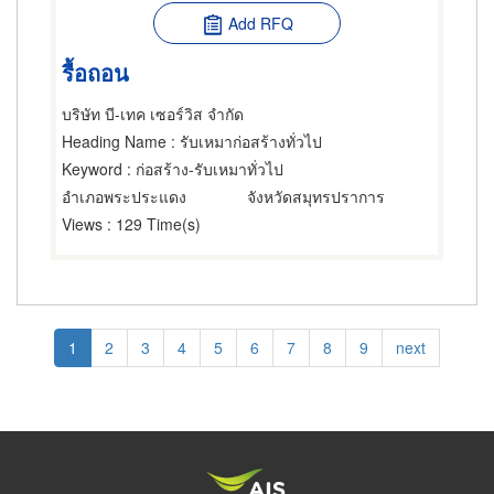
Add RFQ
รื้อถอน
บริษัท บี-เทค เซอร์วิส จำกัด
Heading Name
: รับเหมาก่อสร้างทั่วไป
Keyword
: ก่อสร้าง-รับเหมาทั่วไป
อำเภอพระประแดง
จังหวัดสมุทรปราการ
Views
: 129 Time(s)
Pagination
Current
1
Page
2
Page
3
Page
4
Page
5
Page
6
Page
7
Page
8
Page
9
Next
next
page
page