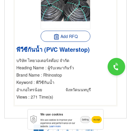
Add RFQ
พีวีซีกันน้ำ (PVC Waterstop)
บริษัท ไทยวอเตอร์สต๊อป จำกัด
Heading Name
: ผู้รับเหมากันรั่ว
Brand Name
: Rhinostop
Keyword
: พีวีซีกันน้ำ
อำเภอไทรน้อย
จังหวัดนนทบุรี
Views
: 271 Time(s)
We use cookies
Setting
Accept
We use cookies to improve your
experience and performance on our
Pagination
website.
Learn more
Current
1
Page
2
Page
3
Page
4
Page
5
Next
next