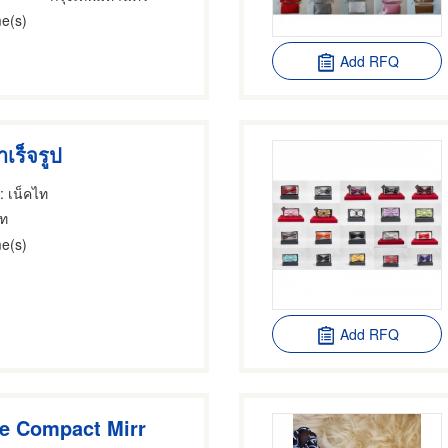
e(s)
Add RFQ
เร็จรูป
: เน็คไท
ไท
e(s)
Add RFQ
re Compact Mirr