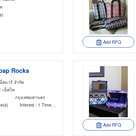
ไท
s)
Add RFQ
oap Rocks
เน็คแวร์ จำกัด
: เน็คไท
กรุงเทพมหานคร
e(s)
Interest
: 1 Time(s)
Add RFQ