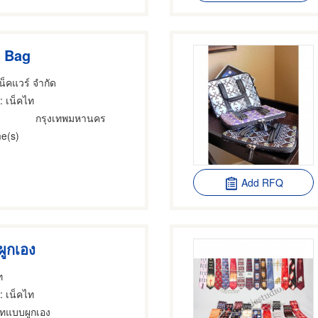
h Bag
เน็คแวร์ จำกัด
: เน็คไท
กรุงเทพมหานคร
e(s)
Add RFQ
ูกเอง
ท
: เน็คไท
ทแบบผูกเอง