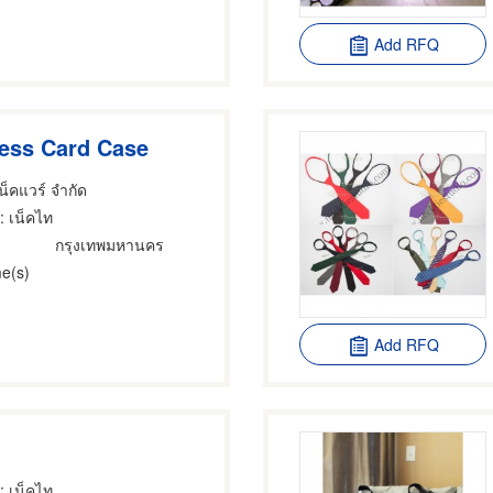
Add RFQ
ness Card Case
เน็คแวร์ จำกัด
: เน็คไท
กรุงเทพมหานคร
e(s)
Add RFQ
: เน็คไท