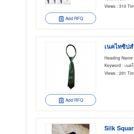
Views
: 310 Tim
Add RFQ
เนคไทซิปสำ
Heading Name
Keyword
: เนค
Views
: 291 Tim
Add RFQ
Silk Squa