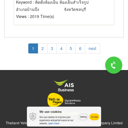
Keyword
: ติดตั้งห้องเย็น ห้องเย็นสำเร็จรูป
อำเภอบ้านบึง
จังหวัดชลบุรี
Views
: 2019 Time(s)
Pagination
Current
1
Page
2
Page
3
Page
4
Page
5
Page
6
Next
next
page
page
We use cookies
Thailand YellowPages
Setting
Accept
We use cookies to improve your
experience and performance on our
Thailand YellowPages Powered by Teleinfo Media Public Company Limited
website.
Learn more