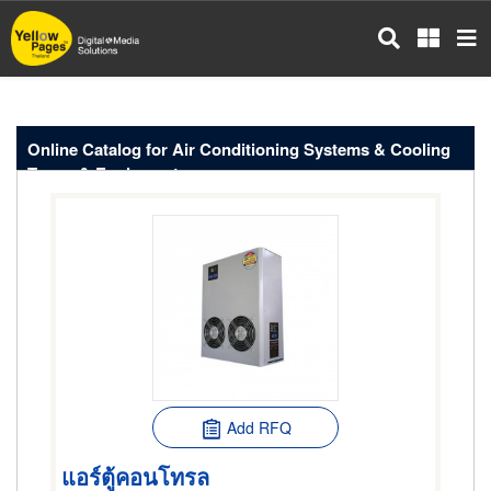
Skip
to
main
content
Online Catalog for Air Conditioning Systems & Cooling
Tower & Equipment
Add RFQ
แอร์ตู้คอนโทรล