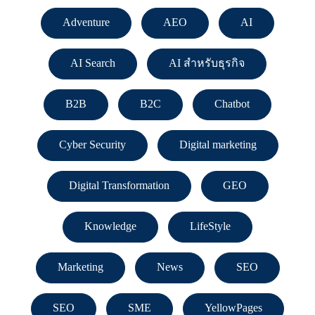
Adventure
AEO
AI
AI Search
AI สำหรับธุรกิจ
B2B
B2C
Chatbot
Cyber Security
Digital marketing
Digital Transformation
GEO
Knowledge
LifeStyle
Marketing
News
SEO
SEO
SME
YellowPages