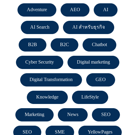
Adventure
AEO
AI
AI Search
AI สำหรับธุรกิจ
B2B
B2C
Chatbot
Cyber Security
Digital marketing
Digital Transformation
GEO
Knowledge
LifeStyle
Marketing
News
SEO
SEO
SME
YellowPages