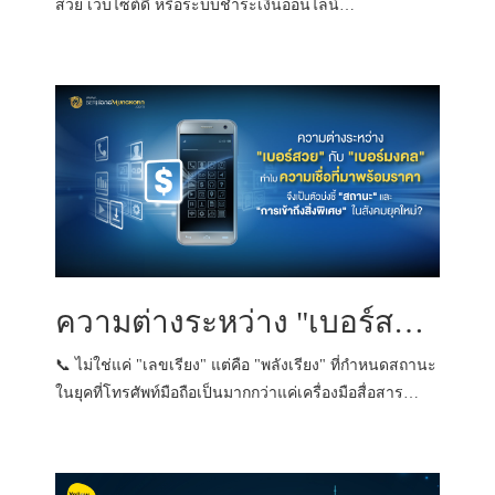
สวย เว็บไซต์ดี หรือระบบชำระเงินออนไลน์…
ความต่างระหว่าง "เบอร์สวย" กับ "เบอร์มงคล": ทำไม "ความเชื่อที่มาพร้อมราคา" จึงเป็นตัวบ่งชี้ "สถานะ" และ "การเข้าถึงสิ่งพิเศษ" ในสังคมยุคใหม่?
📞 ไม่ใช่แค่ "เลขเรียง" แต่คือ "พลังเรียง" ที่กำหนดสถานะ
ในยุคที่โทรศัพท์มือถือเป็นมากกว่าแค่เครื่องมือสื่อสาร…