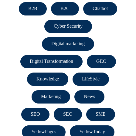
B2B
B2C
Chatbot
Cyber Security
Digital marketing
Digital Transformation
GEO
Knowledge
LifeStyle
Marketing
News
SEO
SEO
SME
YellowPages
YellowToday