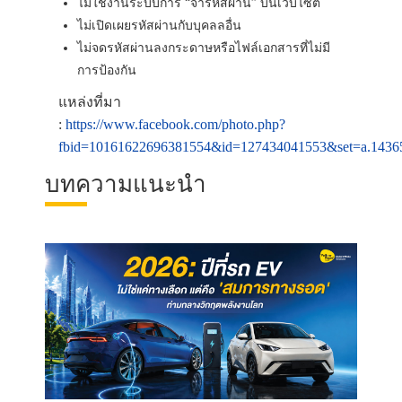
ไม่ใช้งานระบบการ “จำรหัสผ่าน” บนเว็บไซต์
ไม่เปิดเผยรหัสผ่านกับบุคลลอื่น
ไม่จดรหัสผ่านลงกระดาษหรือไฟล์เอกสารที่ไม่มี
การป้องกัน
แหล่งที่มา
:
https://www.facebook.com/photo.php?
fbid=10161622696381554&id=127434041553&set=a.1436
บทความแนะนำ