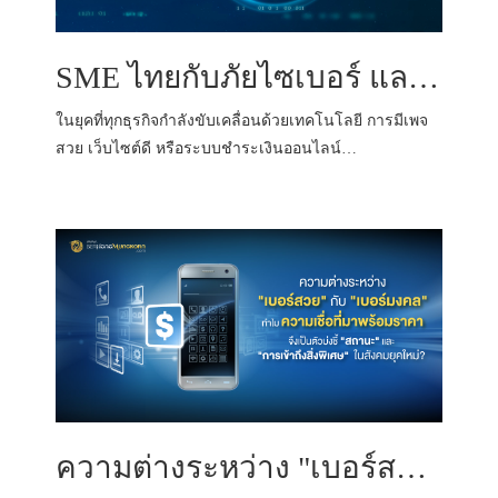
SME ไทยกับภัยไซเบอร์ และสิ่งที่ต้องรู้เพื่อปกป้องธุรกิจออนไลน์ในปี 2025
ในยุคที่ทุกธุรกิจกำลังขับเคลื่อนด้วยเทคโนโลยี การมีเพจ
สวย เว็บไซต์ดี หรือระบบชำระเงินออนไลน์…
ความต่างระหว่าง "เบอร์สวย" กับ "เบอร์มงคล": ทำไม "ความเชื่อที่มาพร้อมราคา" จึงเป็นตัวบ่งชี้ "สถานะ" และ "การเข้าถึงสิ่งพิเศษ" ในสังคมยุคใหม่?