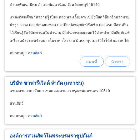
ตำบลพัฒนานิคม อำเภอพัฒนานิคม จังหวัดลพบุรี 15140
แหล่งทัศนศึกษาหาวามรู้ เป็นแหล่งเพาะเลี้ยงจระเข้ ยังมีสัตว์อื่นๆอีกมากมาย
นำยูง กวาง ปลาช่อนอเมซอน ปลาปึก ปลาดุกยักษ์รัสเซีย ปลาแรด มีสวนหิน
ไว้เรียนรู้สัตว์หิมพานต์ในตำนาน มีไข่นกกระจอกเทศไว้จำหน่าย มีผลิตภัณฑ์
เครื่องหนังจระเข้จำหน่ายในราคาโรงงาน มีเหล่าซุปเปอร์ฮีโร่ให้ถ่ายภาพ ได้
ทั้งความรู้ ความสนุกสนาน
หมวดหมู่
:
สวนสัตว์
บริษัท ซาฟารีเวิลด์ จำกัด (มหาชน)
แขวงสามวาตะวันตก เขตคลองสามวา กรุงเทพมหานคร 10510
สวนสัตว์
หมวดหมู่
:
สวนสัตว์
องค์การสวนสัตว์ในพระบรมราชูปถัมภ์