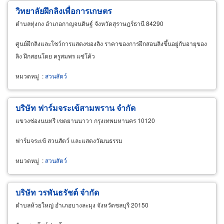
วิทยาลัยฝึกลิงเพื่อการเกษตร
ตำบลทุ่งกง อำเภอกาญจนดิษฐ์ จังหวัดสุราษฎร์ธานี 84290
ศูนย์ฝึกลิงและโชว์การแสดงของลิง ราคาของการฝึกสอนลิงขึ้นอยู่กับอายุของ
ลิง ฝึกสอนโดย ครูสมพร แซ่โค้ว
หมวดหมู่
:
สวนสัตว์
บริษัท ฟาร์มจระเข้สามพราน จำกัด
แขวงช่องนนทรี เขตยานนาวา กรุงเทพมหานคร 10120
ฟาร์มจระเข้ สวนสัตว์ และแสดงวัฒนธรรม
หมวดหมู่
:
สวนสัตว์
บริษัท วรพันธรัชต์ จำกัด
ตำบลห้วยใหญ่ อำเภอบางละมุง จังหวัดชลบุรี 20150