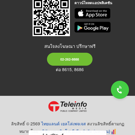
ดาวน์โหลดแอปพลิเคชัน
สนใจลงโฆษณา ปรึกษาฟรี
02-262-8888
ต่อ 8615, 8686
ลิขสิทธิ์ © 2569
ไทยแลนด์ เยลโล่เพจเจส
สงวนลิขสิทธิ์ตามกฏ
หมาย โดย
บริษัท เทเลอินโฟ มีเดีย จำกัด (มหาชน)