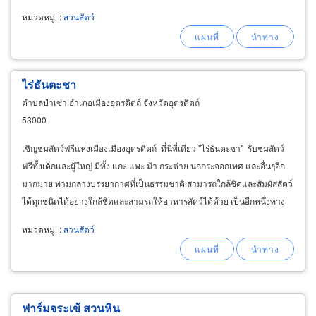
หมวดหมู่
:
สวนสัตว์
ไร่ธันตะชา
ตำบลป่าเซ่า อำเภอเมืองอุตรดิตถ์ จังหวัดอุตรดิตถ์
53000
เชิญชมสัตว์ฟรีแห่งเมืองเมืองอุตรดิตถ์ ที่นี่ที่เดียว "ไร่ธันตะชา" รับชมสัตว์
ฟรีทั้งเด็กและผู้ใหญ่ มีทั้ง แกะ แพะ ม้า กระต่าย นกกระจอกเทศ และอื่นๆอีก
มากมาย ท่ามกลางบรรยากาศที่เป็นธรรมชาติ สามารถใกล้ชิดและสัมผัสสัตว์
ได้ทุกชนิดได้อย่างใกล้ชิดและสามรถให้อาหารสัตว์ได้ด้วย เป็นอีกหนึ่งทาง
เลือกของครอบครัวที่ต้องการหาที่พักผ่อนหย่อนใจในวันหยุด
หมวดหมู่
:
สวนสัตว์
ฟาร์มจระเข้ สวนหิน