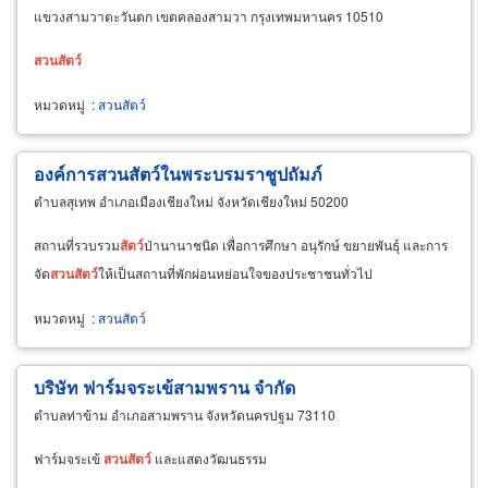
แขวงสามวาตะวันตก เขตคลองสามวา กรุงเทพมหานคร 10510
สวน
สัตว์
หมวดหมู่
:
สวนสัตว์
องค์การสวนสัตว์ในพระบรมราชูปถัมภ์
ตำบลสุเทพ อำเภอเมืองเชียงใหม่ จังหวัดเชียงใหม่ 50200
สถานที่รวบรวม
สัตว์
ป่านานาชนิด เพื่อการศึกษา อนุรักษ์ ขยายพันธุ์ และการ
จัด
สวน
สัตว์
ให้เป็นสถานที่พักผ่อนหย่อนใจของประชาชนทั่วไป
หมวดหมู่
:
สวนสัตว์
บริษัท ฟาร์มจระเข้สามพราน จำกัด
ตำบลท่าข้าม อำเภอสามพราน จังหวัดนครปฐม 73110
ฟาร์มจระเข้
สวน
สัตว์
และแสดงวัฒนธรรม