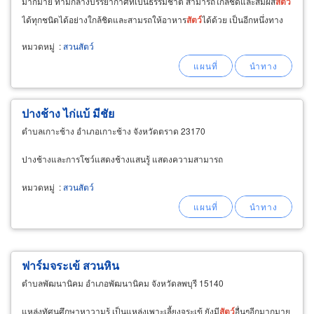
มากมาย ท่ามกลางบรรยากาศที่เป็นธรรมชาติ สามารถใกล้ชิดและสัมผัส
สัตว์
ได้ทุกชนิดได้อย่างใกล้ชิดและสามรถให้อาหาร
สัตว์
ได้ด้วย เป็นอีกหนึ่งทาง
เลือกของครอบครัวที่ต้องการหาที่พักผ่อนหย่อนใจในวันหยุด
หมวดหมู่
:
สวนสัตว์
ปางช้าง ไก่แบ้ มีชัย
ตำบลเกาะช้าง อำเภอเกาะช้าง จังหวัดตราด 23170
ปางช้างและการโชว์แสดงช้างแสนรู้ แสดงความสามารถ
หมวดหมู่
:
สวนสัตว์
ฟาร์มจระเข้ สวนหิน
ตำบลพัฒนานิคม อำเภอพัฒนานิคม จังหวัดลพบุรี 15140
แหล่งทัศนศึกษาหาวามรู้ เป็นแหล่งเพาะเลี้ยงจระเข้ ยังมี
สัตว์
อื่นๆอีกมากมาย