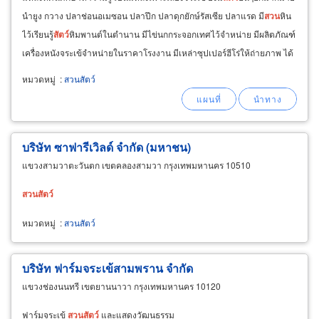
นำยูง กวาง ปลาช่อนอเมซอน ปลาปึก ปลาดุกยักษ์รัสเซีย ปลาแรด มี
สวน
หิน
ไว้เรียนรู้
สัตว์
หิมพานต์ในตำนาน มีไข่นกกระจอกเทศไว้จำหน่าย มีผลิตภัณฑ์
เครื่องหนังจระเข้จำหน่ายในราคาโรงงาน มีเหล่าซุปเปอร์ฮีโร่ให้ถ่ายภาพ ได้
ทั้งความรู้ ความสนุกสนาน
หมวดหมู่
:
สวนสัตว์
บริษัท ซาฟารีเวิลด์ จำกัด (มหาชน)
แขวงสามวาตะวันตก เขตคลองสามวา กรุงเทพมหานคร 10510
สวน
สัตว์
หมวดหมู่
:
สวนสัตว์
บริษัท ฟาร์มจระเข้สามพราน จำกัด
แขวงช่องนนทรี เขตยานนาวา กรุงเทพมหานคร 10120
ฟาร์มจระเข้
สวน
สัตว์
และแสดงวัฒนธรรม