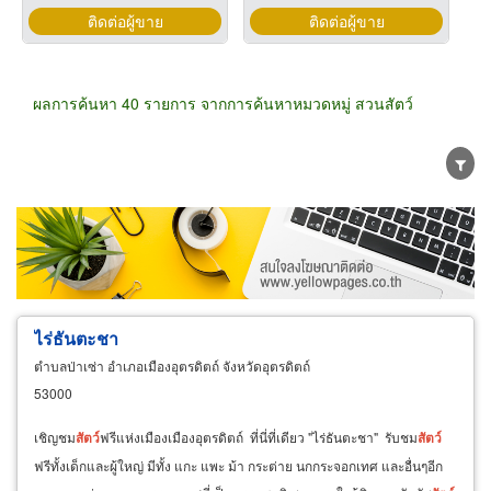
ติดต่อผู้ขาย
ติดต่อผู้ขาย
ผลการค้นหา 40 รายการ จากการค้นหาหมวดหมู่ สวนสัตว์
ขายส่ง
ขายปลีก
ผู้ผลิต
ตัวแทนจัดจำหน่าย
ผู้ส่งออก/นำเข้า
ธุรกิจบริการ
ไร่ธันตะชา
ตำบลป่าเซ่า อำเภอเมืองอุตรดิตถ์ จังหวัดอุตรดิตถ์
53000
เชิญชม
สัตว์
ฟรีแห่งเมืองเมืองอุตรดิตถ์ ที่นี่ที่เดียว "ไร่ธันตะชา" รับชม
สัตว์
ฟรีทั้งเด็กและผู้ใหญ่ มีทั้ง แกะ แพะ ม้า กระต่าย นกกระจอกเทศ และอื่นๆอีก