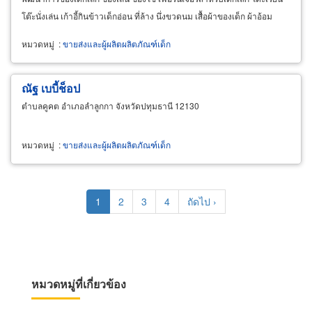
โต๊ะนั่งเล่น เก้าอี้กินข้าวเด็กอ่อน ที่ล้าง นึ่งขวดนม เสื้อผ้าของเด็ก ผ้าอ้อม
ติดต่อสอบถามสั่งซื้อกับเราได้เลย
หมวดหมู่
:
ขายส่งและผู้ผลิตผลิตภัณฑ์เด็ก
ณัฐ เบบี้ช็อป
ตำบลคูคต อำเภอลำลูกกา จังหวัดปทุมธานี 12130
หมวดหมู่
:
ขายส่งและผู้ผลิตผลิตภัณฑ์เด็ก
Pagination
Current
1
Page
2
Page
3
Page
4
Next
ถัดไป ›
page
page
หมวดหมู่ที่เกี่ยวข้อง