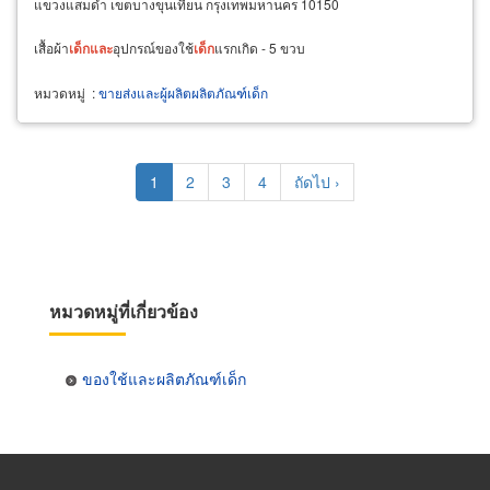
แขวงแสมดำ เขตบางขุนเทียน กรุงเทพมหานคร 10150
เสื้อผ้า
เด็ก
และ
อุปกรณ์ของใช้
เด็ก
แรกเกิด - 5 ขวบ
หมวดหมู่
:
ขายส่งและผู้ผลิตผลิตภัณฑ์เด็ก
Pagination
Current
1
Page
2
Page
3
Page
4
Next
ถัดไป ›
page
page
หมวดหมู่ที่เกี่ยวข้อง
ของใช้และผลิตภัณฑ์เด็ก