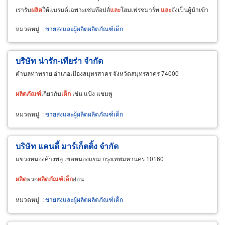
เรารับ
ผลิต
ให้แบรนด์เฉพาะเช่นท๊อปส์
และ
โฮมเฟรชมาร์ท
และ
ยังเป็นผู้นำเข้า
ผลิตภัณฑ์
บำรุงผิว Jergens
หมวดหมู่
:
ขายส่งและผู้ผลิตผลิตภัณฑ์เด็ก
บริษัท น่ารัก-เทียร่า จำกัด
ตำบลท่าทราย อำเภอเมืองสมุทรสาคร จังหวัดสมุทรสาคร 74000
ผลิตภัณฑ์
เกี่ยวกับ
เด็ก
เช่น แป้ง แชมพู
หมวดหมู่
:
ขายส่งและผู้ผลิตผลิตภัณฑ์เด็ก
บริษัท แคนดี้ มาร์เก็ตติ้ง จำกัด
แขวงหนองค้างพลู เขตหนองแขม กรุงเทพมหานคร 10160
ผลิต
พวก
ผลิตภัณฑ์
เด็ก
อ่อน
หมวดหมู่
:
ขายส่งและผู้ผลิตผลิตภัณฑ์เด็ก