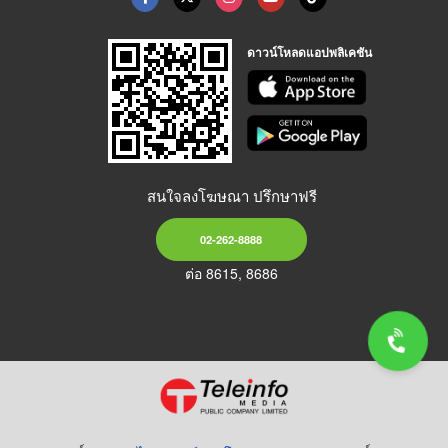
ดาวน์โหลดแอปพลิเคชัน
สนใจลงโฆษณา ปรึกษาฟรี
02-262-8888
ต่อ 8615, 8686