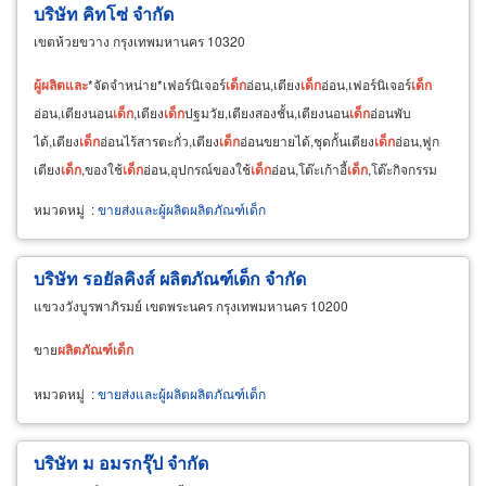
บริษัท คิทโซ่ จำกัด
เขตห้วยขวาง กรุงเทพมหานคร 10320
ผู้
ผลิต
และ
*จัดจำหน่าย*เฟอร์นิเจอร์
เด็ก
อ่อน,เตียง
เด็ก
อ่อน,เฟอร์นิเจอร์
เด็ก
อ่อน,เตียงนอน
เด็ก
,เตียง
เด็ก
ปฐมวัย,เตียงสองชั้น,เตียงนอน
เด็ก
อ่อนพับ
ได้,เตียง
เด็ก
อ่อนไร้สารตะกั่ว,เตียง
เด็ก
อ่อนขยายได้,ชุดกั้นเตียง
เด็ก
อ่อน,ฟูก
เตียง
เด็ก
,ของใช้
เด็ก
อ่อน,อุปกรณ์ของใช้
เด็ก
อ่อน,โต๊ะเก้าอี้
เด็ก
,โต๊ะกิจกรรม
เด็ก
,โต๊ะ-เก้าอี้เก็บของ
หมวดหมู่
:
ขายส่งและผู้ผลิตผลิตภัณฑ์เด็ก
บริษัท รอยัลคิงส์ ผลิตภัณฑ์เด็ก จำกัด
แขวงวังบูรพาภิรมย์ เขตพระนคร กรุงเทพมหานคร 10200
ขาย
ผลิตภัณฑ์
เด็ก
หมวดหมู่
:
ขายส่งและผู้ผลิตผลิตภัณฑ์เด็ก
บริษัท ม อมรกรุ๊ป จำกัด