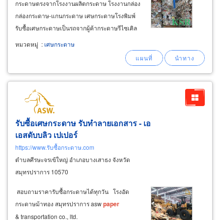
กระดาษตรงจากโรงงานผลิตกระดาษ โรงงานกล่อง
กล่องกระดาษ-แกนกระดาษ เศษกระดาษโรงพิมพ์
รับซื้อเศษกระดาษเป็นรถจากผู้ค้ากระดาษรีไซเคิล
แบบไม่อัดก้อนและแบบอัดก้อนรวบรวมถึงเศษ
หมวดหมู่
:
เศษกระดาษ
กระดาษทุกแบบภายในจังหวัดสมุทรปราการ
กรุงเทพ ฉะเชิงเทรา มีรถไปรับถึงหน้าโรงงาน รับ
ประมูลรับซื้อกล่องกระดาษกับเคอรี่
รับซื้อเศษกระดาษ รับทำลายเอกสาร - เอ
เอสดับบลิว เปเปอร์
https://www.รับซื้อกระดาษ.com
ตำบลศีรษะจรเข้ใหญ่ อำเภอบางเสาธง จังหวัด
สมุทรปราการ 10570
สอบถามราคารับซื้อกระดาษได้ทุกวัน โรงอัด
กระดาษม้าทอง สมุทรปราการ asw
paper
& transportation co., ltd.