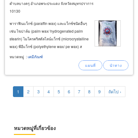
ตำบลบางครุ อำเภอพระประแดง จังหวัดสมุทรปราการ
10130
พาราฟินแว็กซ์ (paraffin wax) และแว็กซ์ชนิดอื่นๆ
เช่น ไขปาล์ม (palm wax/ hydrogenated palm
stearin) ไมโครคริสตัลไลน์แว็กซ์ (microcrystalline
wax) พีอีแว็กซ์ (polyethylene wax/ pe wax) ส
แลคแว็กซ์ (slack wax) อีมัลชั่นแว็กซ์ (emulsion
หมวดหมู่
:
เคมีภัณฑ์
wax) คาร์นูบาร์แว็กซ์ (carnuba wax) เจล
ปิโตรเลียม / วาสลีน (petroleum
Pagination
Current
1
Page
2
Page
3
Page
4
Page
5
Page
6
Page
7
Page
8
Page
9
Next
ถัดไป ›
page
page
หมวดหมู่ที่เกี่ยวข้อง