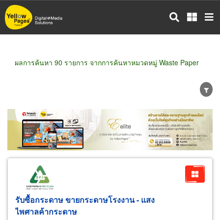
ข้าม
ไป
ยัง
เนื้อหา
หลัก
ผลการค้นหา 90 รายการ จากการค้นหาหมวดหมู่ Waste Paper
ขายส่ง
ขายปลีก
ผู้ผลิต
ตัวแทนจัดจำหน่าย
ผู้ส่งออก/นำเข้า
ธุรกิจบริการ
รับซื้อกระดาษ ขายกระดาษโรงงาน - แสง
ไพศาลค้ากระดาษ