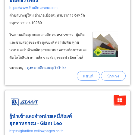
https://www.รับผลิตถุงขยะ.com
ตำบลบางปูใหม่ อำเภอเมืองสมุทรปราการ จังหวัด
สมุทรปราการ 10280
โรงงานผลิตถุงขยะพลาสติก สมุทรปราการ ผู้ผลิต
และขายส่งถุงขยะดำ ถุงขยะสี ตราทับทิม ทุกข
นาด และรับจ้างผลิตถุงขยะ ขนาดตามต้องการและ
ติดโลโก้สินค้าตามสั่ง ขายส่ง ถุงขยะดำ tbm ไซส์
เล็ก-ไซส์กลาง-ไซส์ใหญ่ สำหรับใส่ขยะเปียกขยะ
หมวดหมู่
:
ถุงพลาสติกและถุงใสโปร่ง
แห้งทั่วไป ถุงขยะสำหรับงานแม่บ้านโรงแรม แม่
บ้านออฟฟิศ บริษัทรักษาความสะอาด
ผู้นำเข้าและจำหน่ายเคมีภัณฑ์
อุตสาหกรรม - Giant Leo
https://giantleo.yellowpages.co.th