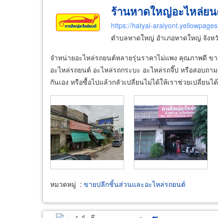
ร้านหาดใหญ่อะไหล่ยนต
https://hatyai-araiyont.yellowpages
ตำบลหาดใหญ่ อำเภอหาดใหญ่ จังห
จำหน่ายอะไหล่รถยนต์หลายรุ่นราคาไม่แพง คุณภาพดี ขาย
อะไหล่รถยนต์ อะไหล่รถกระบะ อะไหล่รถจี๊ป หรือสอบถาม
กันเอง หรือซื้อไปแล้วกลัวเปลี่ยนไม่ได้ให้เราช่วยเปลี่ยน
หมวดหมู่
:
ขายปลีกชิ้นส่วนและอะไหล่รถยนต์