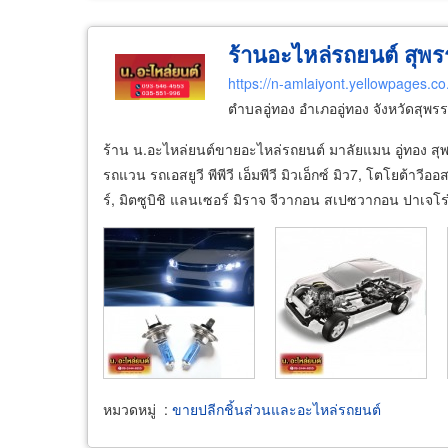
ร้านอะไหล่รถยนต์ สุพร
https://n-amlaiyont.yellowpages.co
ตำบลอู่ทอง อำเภออู่ทอง จังหวัดสุพร
ร้าน น.อะไหล่ยนต์ขายอะไหล่รถยนต์ มาลัยแมน อู่ทอง สุพ
รถแวน รถเอสยูวี พีพีวี เอ็มพีวี มิวเอ็กซ์ มิว7, โตโยต้าวี
ร์, มิตซูบิชิ แลนเซอร์ มิราจ จีวากอน สเปซวากอน ปาเจโร
หมวดหมู่
:
ขายปลีกชิ้นส่วนและอะไหล่รถยนต์