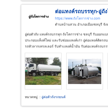
ต่อแทงค์รถบรรทุก-อู่ถั
https://www.ถังโตการช่าง.com
ตำบลบ้านสวน อำเภอเมืองชลบุรี จัง
อู่ต่อตัวถัง แทงค์รถบรรทุก ถังโตการช่าง ชลบุรี รับอ
ประกอบแท็งค์ใหม่ และรับซ่อมแทงค์เก่า อู่ต่อแทงค์ติดรถบ
รถหัวลากเทรลเลอร์ รับทำเเทงค์น้ำมัน รับต่อเเทงค์รถบรรท
หมวดหมู่
:
อู่ต่อตัวถังรถยนต์