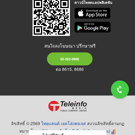
ดาวน์โหลดแอปพลิเคชัน
สนใจลงโฆษณา ปรึกษาฟรี
02-262-8888
ต่อ 8615, 8686
ลิขสิทธิ์ © 2569
ไทยแลนด์ เยลโล่เพจเจส
สงวนลิขสิทธิ์ตามกฏ
หมาย โดย
บริษัท เทเลอินโฟ มีเดีย จำกัด (มหาชน)