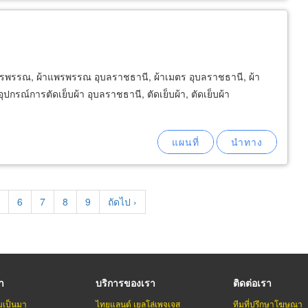
แพรพรรณ, ผ้าแพรพรรณ อุบลราชธานี, ผ้าเมตร อุบลราชธานี, ผ้า
ุปกรณ์การตัดเย็บผ้า อุบลราชธานี, ตัดเย็บผ้า, ตัดเย็บผ้า
age
Page
6
Page
7
Page
8
Page
9
Next
ถัดไป ›
page
รา
บริการของเรา
ติดต่อเรา
มเป็นมา
ไทยแลนด์ เยลโล่เพจเจส
ทีมที่ปรึกษาโฆษณา