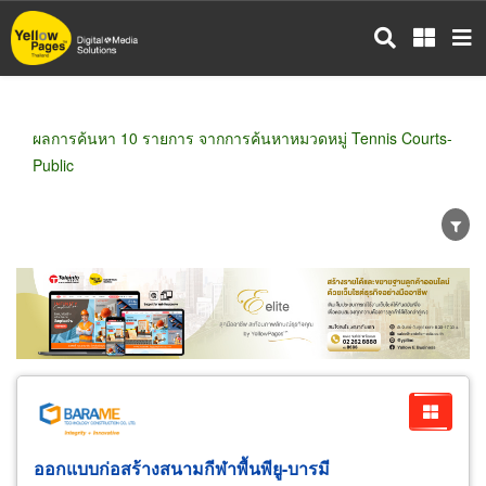
ข้าม
ไป
ยัง
เนื้อหา
หลัก
ผลการค้นหา 10 รายการ จากการค้นหาหมวดหมู่ Tennis Courts-
Public
ขายส่ง
ขายปลีก
ผู้ผลิต
ตัวแทนจัดจำหน่าย
ผู้ส่งออก/นำเข้า
ธุรกิจบริการ
ออกแบบก่อสร้างสนามกีฬาพื้นพียู-บารมี