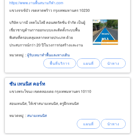
https://www.งานพื้นสนามกีฬา.com
แขวงจรเข้บัว เขตลาดพร้าว กรุงเทพมหานคร 10230
บริษัท บารมี เทคโนโลยี คอนสตรัคชั่น จำกัด เป็นผู้
เชี่ยวชาญด้านการออกแบบและติดตั้งระบบพื้น
พิเศษที่ครอบคลุมหลากหลายประเภท ด้วย
ประสบการณ์กว่า 20 ปีในวงการก่อสร้างและงาน
พื้น เรามีความมุ่งมั่นในการให้บริการลูกค้าด้วย
หมวดหมู่
:
ผู้รับเหมาทำพื้นและทางเดิน
มาตรฐานระดับสากล ไม่ว่าจะเป็นงานติดตั้งพื้น
สำหรับโรงงานอุตสาหกรรม สนามกีฬา หรือพื้น
สังเคราะห์เฉพาะทางที่ตอบโจทย์การใช้งานในทุก
สภาพแวดล้อม
ซัน เทนนิส คอร์ท
แขวงพระโขนง เขตคลองเตย กรุงเทพมหานคร 10110
สอนเทนนิส, ให้เช่าสนามเทนนิส, ครูฝึกเทนนิส
หมวดหมู่
:
สนามเทนนิส