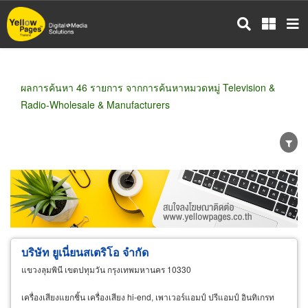
ข้าม
ไป
ยัง
เนื้อหา
หลัก
ผลการค้นหา 46 รายการ จากการค้นหาหมวดหมู่ Television &
Radio-Wholesale & Manufacturers
ขายส่ง
ขายปลีก
ผู้ผลิต
ตัวแทนจัดจำหน่าย
ผู้ส่งออก/นำเข้า
ธุรกิจบริการ
บริษัท ยูเนี่ยนสเตริโอ จำกัด
แขวงลุมพินี เขตปทุมวัน กรุงเทพมหานคร 10330
เครื่องเสียงแยกชิ้น เครื่องเสียง hi-end, เพาเวอร์แอมป์ ปรีแอมป์ อินทิเกรท