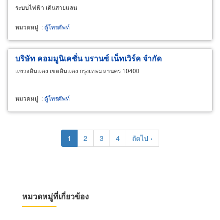
ระบบไฟฟ้า เดินสายแลน
หมวดหมู่
:
ตู้โทรศัพท์
บริษัท คอมมูนิเคชั่น บรานซ์ เน็ทเวิร์ค จำกัด
แขวงดินแดง เขตดินแดง กรุงเทพมหานคร 10400
หมวดหมู่
:
ตู้โทรศัพท์
Pagination
Current
1
Page
2
Page
3
Page
4
Next
ถัดไป ›
page
page
หมวดหมู่ที่เกี่ยวข้อง