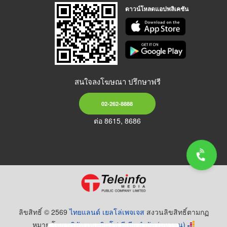
ดาวน์โหลดแอปพลิเคชัน
สนใจลงโฆษณา ปรึกษาฟรี
02-262-8888
ต่อ 8615, 8686
ลิขสิทธิ์ © 2569
ไทยแลนด์ เยลโล่เพจเจส
สงวนลิขสิทธิ์ตามกฏ
หมาย โดย
บริษัท เทเลอินโฟ มีเดีย จำกัด (มหาชน)