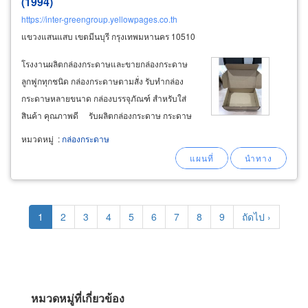
(1994)
https://inter-greengroup.yellowpages.co.th
แขวงแสนแสบ เขตมีนบุรี กรุงเทพมหานคร 10510
โรงงานผลิตกล่องกระดาษและขายกล่องกระดาษ
ลูกฟูกทุกชนิด กล่องกระดาษตามสั่ง รับทำกล่อง
กระดาษหลายขนาด กล่องบรรจุภัณฑ์ สำหรับใส่
สินค้า คุณภาพดี รับผลิตกล่องกระดาษ กระดาษ
คราฟท์ ลังกระดาษ และกล่องกระดาษลูกฟูก รับทำ
หมวดหมู่
:
กล่องกระดาษ
กล่องสินค้าพร้อมตราโลโก้ ผลิตกล่องบรรจุภัณฑ์
หลายขนาด โรงงานผลิตกล่องกระดาษลูกฟูก
Pagination
Current
1
Page
2
Page
3
Page
4
Page
5
Page
6
Page
7
Page
8
Page
9
Next
ถัดไป ›
page
page
หมวดหมู่ที่เกี่ยวข้อง