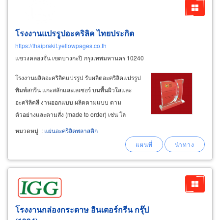
โรงงานแปรรูปอะคริลิค ไทยประกิต
https://thaiprakit.yellowpages.co.th
แขวงคลองจั่น เขตบางกะปิ กรุงเทพมหานคร 10240
โรงงานผลิตอะคริลิคแปรรูป รับผลิตอะคริลิคแปรรูป
พิมพ์สกรีน แกะสลักและเลเซอร์ บนพื้นผิวใสและ
อะคริลิคสี งานออกแบบ ผลิตตามแบบ ตาม
ตัวอย่างและตามสั่ง (made to order) เช่น โล่
รางวัล กรอบรูป ชั้นโชว์สินค้า แท่นวางเครื่อง
หมวดหมู่
:
แผ่นอะครีลิคพลาสติก
ประดับ สำหรับหน่วยงานธุรกิจ งานแสดงสินค้า
ของตกแต่งบ้าน พวงกุญแจ อะคริลิค สำหรับ
โครงการหมู่บ้านจัดสรร
โรงงานกล่องกระดาษ อินเตอร์กรีน กรุ๊ป