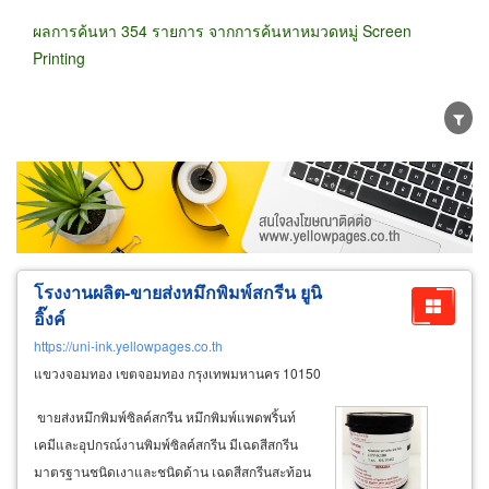
ผลการค้นหา 354 รายการ จากการค้นหาหมวดหมู่ Screen
Printing
ขายส่ง
ขายปลีก
ผู้ผลิต
ตัวแทนจัดจำหน่าย
ผู้ส่งออก/นำเข้า
ธุรกิจบริการ
โรงงานผลิต-ขายส่งหมึกพิมพ์สกรีน ยูนิ
อิ๊งค์
https://uni-ink.yellowpages.co.th
แขวงจอมทอง เขตจอมทอง กรุงเทพมหานคร 10150
​ขายส่งหมึกพิมพ์ซิลค์สกรีน หมึกพิมพ์แพดพริ้นท์
เคมีและอุปกรณ์งานพิมพ์ซิลค์สกรีน มีเฉดสีสกรีน
มาตรฐานชนิดเงาและชนิดด้าน เฉดสีสกรีนสะท้อน