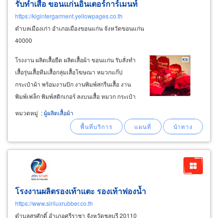
รับทำเสื้อ ขอนแก่นอินเตอร์การ์เมนท์
https://kigintergarment.yellowpages.co.th
ตำบลเมืองเก่า อำเภอเมืองขอนแก่น จังหวัดขอนแก่น
40000
โรงงาน ผลิตเสื้อยืด ผลิตเสื้อผ้า ขอนแก่น รับสั่งทำ
เสื้อรุ่นเสื้อทีมเสื้อกลุ่มเสื้อโฆษณา หมวกแก๊ป
กระเป๋าผ้า พร้อมงานปัก งานพิมพ์สกรีนเสื้อ งาน
พิมพ์เฟล็ก พิมพ์สติกเกอร์ ลงบนเสื้อ หมวก กระเป๋า
ผ้า 061-625-2978 รับผลิตเสื้อรุ่น เสื้อทีม เสื้อยืด
หมวดหมู่
:
ผู้ผลิตเสื้อผ้า
โปโล ตามแบบตามสั่ง รับสั่งทำช็อป หมวก
โรงงานผลิตรองเท้าแตะ รองเท้าฟองน้ำ
https://www.siriluxrubber.co.th
ตำบลสุรศักดิ์ อำเภอศรีราชา จังหวัดชลบุรี 20110