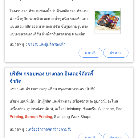
โรงงานรองเท้าแตะฟองน้ำ รับจ้างผลิตรองเท้าแตะ
ฟองน้ำหูคีบ รองเท้าแตะฟองน้ำหูหนีบ รองเท้าแตะ
แบบสวม ผลิตรองเท้าแตะแฟชั่น ขึ้นรูปตามรูปทรง
แบบ-ขนาดและสีสัน พิมพ์สกรีนลวดลาย และผลิต
ตามเกรดฟองน้ำ ตามที่ลูกค้าต้องการ พร้อมติด
หมวดหมู่
:
ขายส่งและผู้ผลิตรองเท้า
เครื่องหมายโลโก้ของลูกค้าและใส่ถุงบรรจุภัณฑ์
ตามสั่ง โรงงานผลิตรองเท้าแตะฟองนํ้าและแผ่น
ยาง
บริษัท กรอบทอง บางกอก อินเตอร์ดัสตรี้
จำกัด
แขวงแสมดำ เขตบางขุนเทียน กรุงเทพมหานคร 10150
บริษัท เอส.ที.เอ็น เป็นผู้ผลิตและจำหน่ายเครื่องจักรและอุปกรณ์, อะไหล่
เครื่องจักร, อุปกรณ์งานพิมพ์, เครื่อง Hotstamp, ซีลสกรีน, Silincone, Pad
Printing
,
Screen
Printing
, Stamping Work Shape
หมวดหมู่
:
เครื่องจักรกลจัดสร้างตามสั่ง