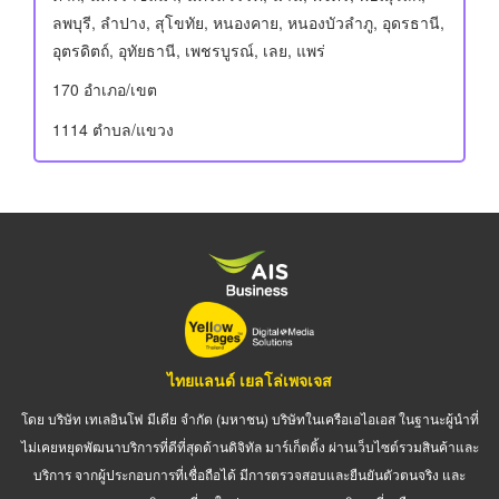
ลพบุรี, ลำปาง, สุโขทัย, หนองคาย, หนองบัวลำภู, อุดรธานี,
อุตรดิตถ์, อุทัยธานี, เพชรบูรณ์, เลย, แพร่
170 อําเภอ/เขต
1114 ตำบล/แขวง
ไทยแลนด์ เยลโล่เพจเจส
โดย บริษัท เทเลอินโฟ มีเดีย จำกัด (มหาชน) บริษัทในเครือเอไอเอส ในฐานะผู้นำที่
ไม่เคยหยุดพัฒนาบริการที่ดีที่สุดด้านดิจิทัล มาร์เก็ตติ้ง ผ่านเว็บไซต์รวมสินค้าและ
บริการ จากผู้ประกอบการที่เชื่อถือได้ มีการตรวจสอบและยืนยันตัวตนจริง และ