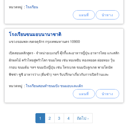
หมวดหมู่
:
โรงเรียน
โรงเรียนขนมอบนานาชาติ
แขวงจอมพล เขตจตุจักร กรุงเทพมหานคร 10900
เปิดสอนหลักสูตร - จำหน่ายเบเกอรี่ คุ๊กกี้และอาหารญี่ปุ่น อาหารไทย แกะสลัก
ผักผลไม้ ครัวไทยสู่ครัวโลก ขนมไทย เช่น ทองหยิบ ทองหยอด ฝอยทอง วุ้น
กรอบ ขนมต้ม ฯลฯ ขนมปังญี่ปุ่น เช่น โทรเบรด ขนมปังลูกเกด พายโดนัท
พิซซ่า ซูชิ อาหารว่าง (ติ่มซำ) ฯลฯ รับปรึกษาเกี่ยวกับการเปิดร้านและ
อุปกรณ์ที่ใช้ในการเปิดร้าน ทางโรงเรียนมีใบประกาศให้หลังจบหลักสูตร
หมวดหมู่
:
โรงเรียนสอนทำขนมปัง ขนมอบและเค้ก
Pagination
Current
1
Page
2
Page
3
Page
4
Next
ถัดไป ›
page
page